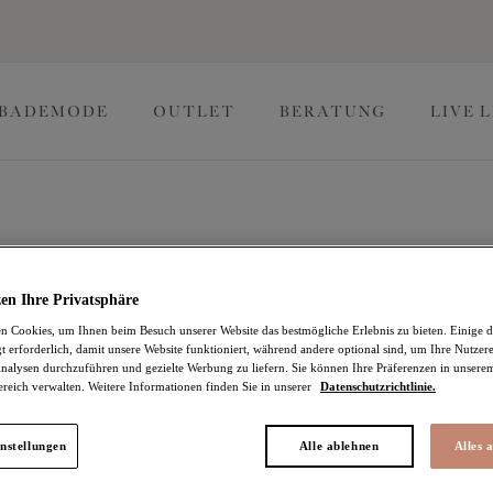
BADEMODE
OUTLET
BERATUNG
LIVE 
Brianna
en Ihre Privatsphäre
 Cookies, um Ihnen beim Besuch unserer Website das bestmögliche Erlebnis zu bieten. Einige d
t erforderlich, damit unsere Website funktioniert, während andere optional sind, um Ihre Nutzer
Wattierter Halbschal
nalysen durchzuführen und gezielte Werbung zu liefern. Sie können Ihre Präferenzen in unsere
ereich verwalten. Weitere Informationen finden Sie in unserer
Datenschutzrichtlinie.
Cayenne
33,97 €
war 67,95 €
nstellungen
Alle ablehnen
Alles 