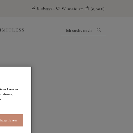
0
Einloggen
Wunschliste
(0,00 €)
LIMITLESS
ieser Cookies
erfahrung
en-BH
m
akzeptieren