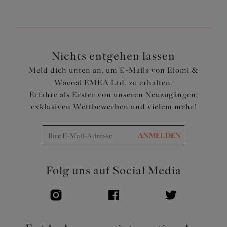
Die dreiteiligen Cups aus leichtem Schaumstoff haben
vertikale Nähte zum Anheben der Brust und sind am
Ausschnitt etwas tiefer geschnitten, um einen sanfteren
und verspielteren Look zu erzielen
Nichts entgehen lassen
Die starre Spitzenverkleidung des Cups dient zur
Meld dich unten an, um E-Mails von Elomi &
Stützung der Brust, während die Oberschalen aus
Wacoal EMEA Ltd. zu erhalten.
Stretch Spitze für eine bequeme Passform sorgen
Erfahre als Erster von unseren Neuzugängen,
Mittelsteg ist mit luxuriöser Spitze sowie gewelltem
exklusiven Wettbewerben und vielem mehr!
Rand verziert
Beweglicher J-Haken ermöglicht die Umwandlung zu
einem Ringerrücken
ANMELDEN
Überlappendes ovales Metalldetail an jedem vorderen
Träger und am Mittelsteg
Folg uns auf Social Media
Artikelnummer: EL8081JAR