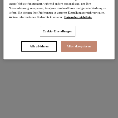
-50%
unsere Website funktioniert, während andere optional sind, um Ihre
Teilen
Nutzererfahrung anzupassen, Analysen durchzuführen und gezielte Werbung zu
liefern. Sie können Ihre Präferenzen in unserem Einstellungsbereich verwalten.
Weitere Informationen finden Sie in unserer
Datenschutzrichtlinie.
Cookie-Einstellungen
Select Sizing
intern. größen
EU
UK
Alle ablehnen
Alles akzeptieren
Größe auswählen
Körbchengröße auswählen
Lagerbestand
Bitte Größe auswählen
IN DEN WARENKORB