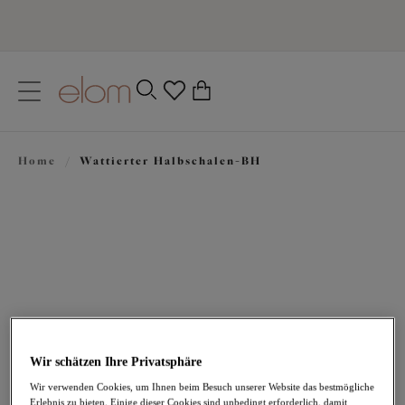
text.skipToContent
text.skipToNavigation
Schließen
0
Ihr Land
Home
/
Wattierter Halbschalen-BH
Sprache
33,97 €
war 67,95 €
Wir schätzen Ihre Privatsphäre
Wir verwenden Cookies, um Ihnen beim Besuch unserer Website das bestmögliche
Erlebnis zu bieten. Einige dieser Cookies sind unbedingt erforderlich, damit