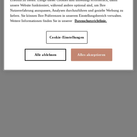
unsere Website funktioniert, während andere optional sind, um Ihre
-40%
Nutzererfahrung anzupassen, Analysen durchzuführen und gezielte Werbung zu
Teilen
liefern. Sie können Ihre Präferenzen in unserem Einstellungsbereich verwalten.
Weitere Informationen finden Sie in unserer
Datenschutzrichtlinie.
Cookie-Einstellungen
Select Sizing
intern. größen
Alle ablehnen
Alles akzeptieren
EU
UK
Größe auswählen
Körbchengröße auswählen
Lagerbestand
Bitte Größe auswählen
IN DEN WARENKORB