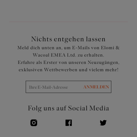
für eine abgerundete Brustform
Elastischer Saum entlang des Ausschnitts für eine
bequeme Passform
Schleifen auf der Apex sowie Mittelsteg
Nichts entgehen lassen
Artikelnummer: EL4111DAL
Meld dich unten an, um E-Mails von Elomi &
Wacoal EMEA Ltd. zu erhalten.
Erfahre als Erster von unseren Neuzugängen,
exklusiven Wettbewerben und vielem mehr!
ANMELDEN
Folg uns auf Social Media