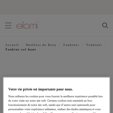
text.skipToContent
text.skipToNavigation
Fermer
Votre pays
Accueil
/
Maillots de Bain
/
Tankinis
/
Tankinis
/
Langue
Tankini col haut
Votre vie privée est importante pour nous.
Nous utilisons les cookies pour vous fournir la meilleure expérience possible lors
de votre visite sur notre site web. Certains cookies sont essentiels au bon
fonctionnement de notre site web, tandis que d’autres sont optionnels pour
personnaliser votre expérience utilisateur, réaliser des études statistiques et vous