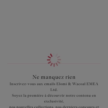
votre bikini Elomi préféré.
Information & entretien
Caractéristiques
Également dans la collection
Col haut tendance et attaches cou spaghettis
Conçu dans un crochet ajouré pour un look plus léger
Associez-le avec votre maillot ou bikini préféré Elomi -
il s’allie parfaitement avec le bikini bandeau Essentials
Dos et bandes superposées pour un bien-aller parfait au
niveau des hanches
Code produit : ES7531BLK
Ne manquez rien
Inscrivez-vous aux emails Elomi & Wacoal EMEA
Ltd.
Soyez la première à découvrir notre contenu en
exclusivité,
nos nouvelles collections, nos derniers concours et