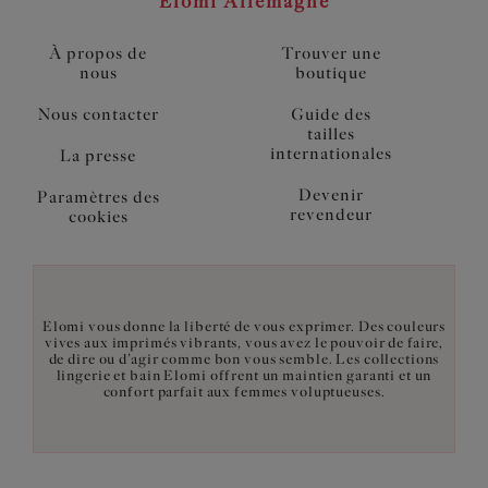
Elomi Allemagne
À propos de
Trouver une
nous
boutique
Nous contacter
Guide des
tailles
internationales
La presse
Devenir
Paramètres des
revendeur
cookies
Elomi vous donne la liberté de vous exprimer. Des couleurs
vives aux imprimés vibrants, vous avez le pouvoir de faire,
de dire ou d’agir comme bon vous semble. Les collections
lingerie et bain Elomi offrent un maintien garanti et un
confort parfait aux femmes voluptueuses.