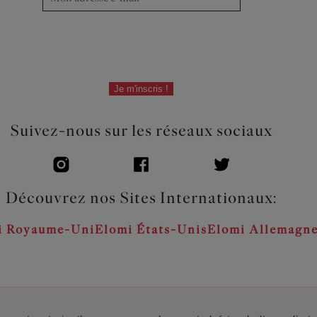
Je m'inscris !
Suivez-nous sur les réseaux sociaux
Découvrez nos Sites Internationaux:
i Royaume-Uni
Elomi États-Unis
Elomi Allemagn