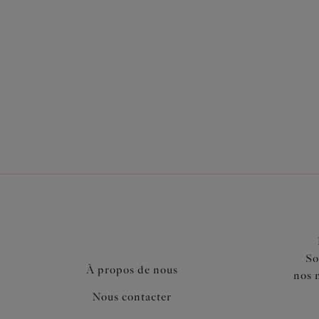
Également dans la collection
So
À propos de nous
nos 
Nous contacter