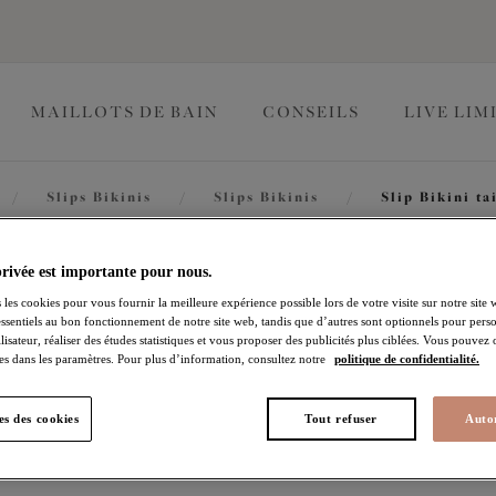
MAILLOTS DE BAIN
CONSEILS
LIVE LIM
/
Slips Bikinis
/
Slips Bikinis
/
Slip Bikini ta
Essentials
privée est importante pour nous.
 les cookies pour vous fournir la meilleure expérience possible lors de votre visite sur notre site 
essentiels au bon fonctionnement de notre site web, tandis que d’autres sont optionnels pour perso
lisateur, réaliser des études statistiques et vous proposer des publicités plus ciblées. Vous pouvez
Slip Bikini taille mi-ha
es dans les paramètres. Pour plus d’information, consultez notre
politique de confidentialité.
Midnight
s des cookies
Tout refuser
Autor