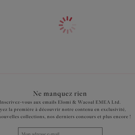
Doublé à l’avant et au dos
Offre une coupe couvrante au
Panneaux latéraux pour un bien
Tissu gainant très résistant 
Code produit : ES7524MIH
Ne manquez rien
Inscrivez-vous aux emails Elomi & Wacoal EMEA Ltd.
yez la première à découvrir notre contenu en exclusivité,
nouvelles collections, nos derniers concours et plus encore !