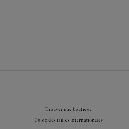
 dos
-aller flatteur
Lycra Beauty™ pour le maintien
Trouver une boutique
Guide des tailles internationales