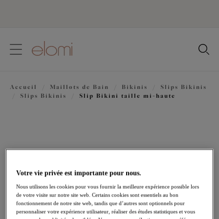
text.skipToContent
text.skipToNavigation
Fermer
Votre pays
Accueil
/
Maillots de Bain
/
Bikinis
/
Slips Bikinis
Langue
/
Slips Bikinis
/
Slip Bikini taille mi-haute
Votre vie privée est importante pour nous.
Nous utilisons les cookies pour vous fournir la meilleure expérience possible lors
de votre visite sur notre site web. Certains cookies sont essentiels au bon
fonctionnement de notre site web, tandis que d’autres sont optionnels pour
personnaliser votre expérience utilisateur, réaliser des études statistiques et vous