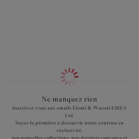
qui se portent l'une avec l'autre, vous offrant un look
Information & entretien
parfait pour aller à la piscine. Offrant une coupe
enveloppante et un maintien garanti en tailles 44 à 54.
Également dans la collection
Caractéristiques
Doublé à l’avant et au dos
Offre une coupe couvrante au dos
Panneaux latéraux pour un bien-aller flatteur
Tissu gainant très résistant Lycra Beauty™ pour le
maintien
Code produit : ES7524BLK
Ne manquez rien
Inscrivez-vous aux emails Elomi & Wacoal EMEA
Ltd.
Soyez la première à découvrir notre contenu en
exclusivité,
nos nouvelles collections, nos derniers concours et