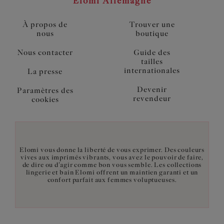
Elomi Allemagne
À propos de
Trouver une
nous
boutique
Nous contacter
Guide des
tailles
internationales
La presse
Devenir
Paramètres des
revendeur
cookies
Elomi vous donne la liberté de vous exprimer. Des couleurs
vives aux imprimés vibrants, vous avez le pouvoir de faire,
de dire ou d’agir comme bon vous semble. Les collections
lingerie et bain Elomi offrent un maintien garanti et un
confort parfait aux femmes voluptueuses.