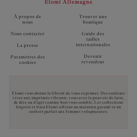
Elomi Allemagne
À propos de
Trouver une
nous
boutique
Nous contacter
Guide des
tailles
internationales
La presse
Devenir
Paramètres des
revendeur
cookies
Elomi vous donne la liberté de vous exprimer. Des couleurs
vives aux imprimés vibrants, vous avez le pouvoir de faire,
de dire ou d’agir comme bon vous semble. Les collections
lingerie et bain Elomi offrent un maintien garanti et un
confort parfait aux femmes voluptueuses.