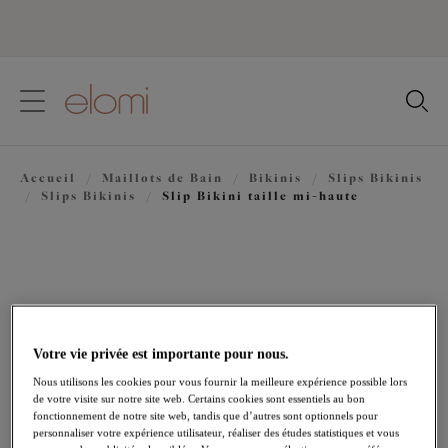
text.skipToContent
text.skipToNavigation
Fermer
Votre pays
Accueil
/
Maillots de Bain
/
Bikinis
/
Slips Bikinis
Langue
/
Slips Bikinis
/
Slip Bikini taille mi-haute
Votre vie privée est importante pour nous.
Nous utilisons les cookies pour vous fournir la meilleure expérience possible lors
de votre visite sur notre site web. Certains cookies sont essentiels au bon
fonctionnement de notre site web, tandis que d’autres sont optionnels pour
personnaliser votre expérience utilisateur, réaliser des études statistiques et vous