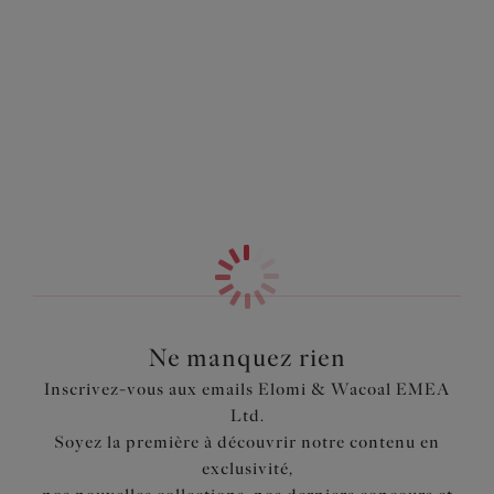
forme échancrée vous assure une coupe moins couvrante.
Information & entretien
Disponible dans un nouveau coloris noir intemporel.
Également dans la collection
Caractéristiques
Haut de bikini repose sur les hanches de façon naturelle
Bordures des jambes échancrées pour une coupe moins
couvrante
Tissu crochet avec doublure opaque pour plus de
discrétion
Code produit : ES800672BLK
Ne manquez rien
Inscrivez-vous aux emails Elomi & Wacoal EMEA
Ltd.
Soyez la première à découvrir notre contenu en
exclusivité,