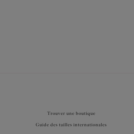
éral pour une poitrine galbée et projetée en avant
li galbe
de confort
omplète le look
Trouver une boutique
Guide des tailles internationales