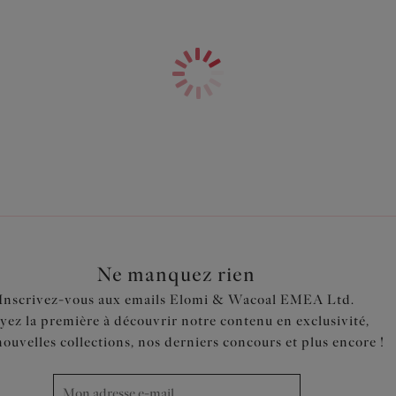
Bonnet 3 pans avec renfort lat
Haut bonnet stretch pour un jo
Décolleté élastique pour plus 
Un joli nœud à l’entre-seins c
Code produit : EL4111BLK
Ne manquez rien
Inscrivez-vous aux emails Elomi & Wacoal EMEA Ltd.
yez la première à découvrir notre contenu en exclusivité,
nouvelles collections, nos derniers concours et plus encore !