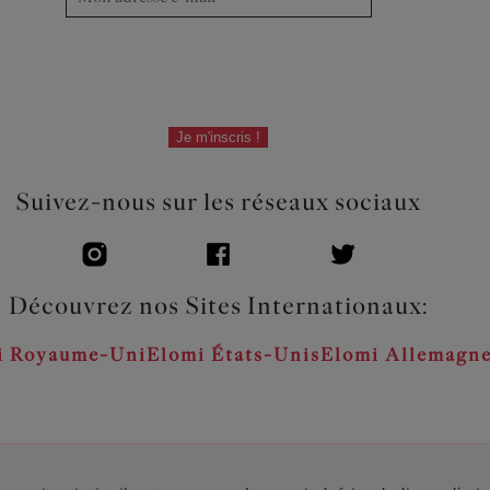
Je m'inscris !
Suivez-nous sur les réseaux sociaux
Découvrez nos Sites Internationaux:
i Royaume-Uni
Elomi États-Unis
Elomi Allemagn