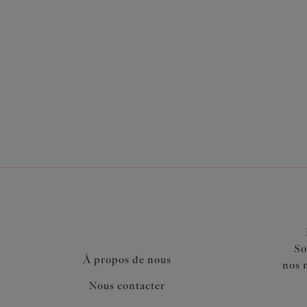
Également dans la collection
So
À propos de nous
nos 
Nous contacter