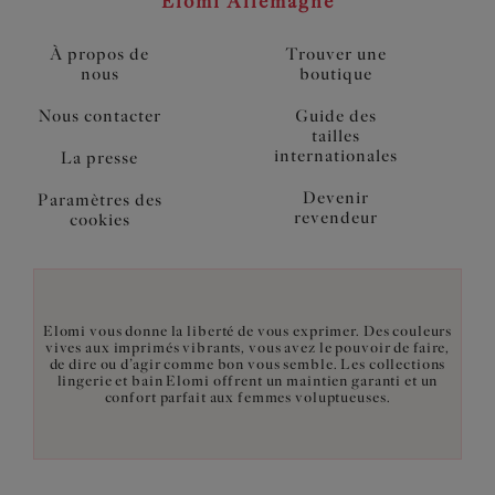
Elomi Allemagne
À propos de
Trouver une
nous
boutique
Nous contacter
Guide des
tailles
internationales
La presse
Devenir
Paramètres des
revendeur
cookies
Elomi vous donne la liberté de vous exprimer. Des couleurs
vives aux imprimés vibrants, vous avez le pouvoir de faire,
de dire ou d’agir comme bon vous semble. Les collections
lingerie et bain Elomi offrent un maintien garanti et un
confort parfait aux femmes voluptueuses.