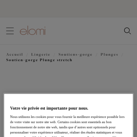
text.skipToContent
text.skipToNavigation
Fermer
Votre pays
Accueil
/
Lingerie
/
Soutiens-gorge
/
Plunges
/
Langue
Soutien-gorge Plunge stretch
Votre vie privée est importante pour nous.
Nous utilisons les cookies pour vous fournir la meilleure expérience possible lors
de votre visite sur notre site web. Certains cookies sont essentiels au bon
fonctionnement de notre site web, tandis que d’autres sont optionnels pour
personnaliser votre expérience utilisateur, réaliser des études statistiques et vous