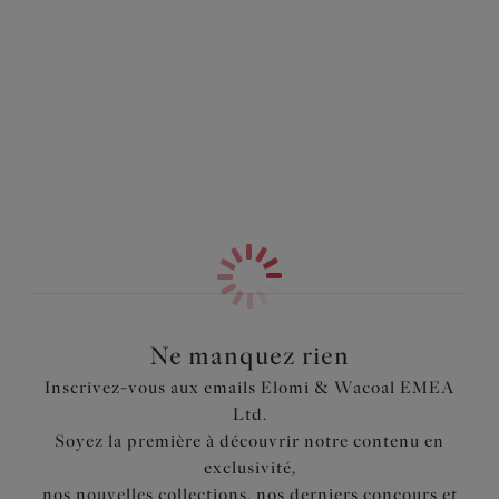
pans avec renfort latéral vous offre une poitrine
Information & entretien
parfaitement maintenue et projetée en avant. Complété
d’un crochet J pour un dos nageur.
Également dans la collection
Caractéristiques
Décolleté échancré pour une coupe plongeante sans
effet push up
Tissu en maille diamant léger et haut bonnet stretch
pour un galbe naturel
Bonnet 3 pans avec renfort latéral pour une poitrine
galbée et projetée en avant
Le crochet J glisseur pour un dos nageur
Complété d’une dentelle florale et d’un joli nœud sur la
Ne manquez rien
ceinture avant
Inscrivez-vous aux emails Elomi & Wacoal EMEA
Ltd.
Code produit : EL4382BLK
Soyez la première à découvrir notre contenu en
exclusivité,
nos nouvelles collections, nos derniers concours et