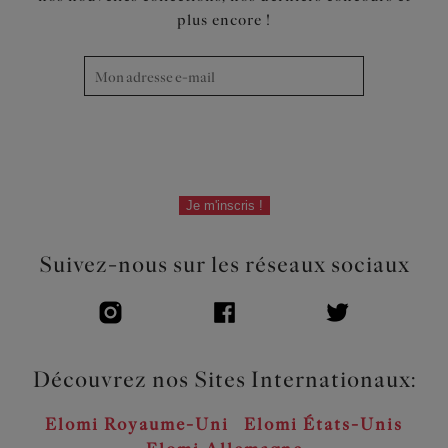
Élastique à rabat et dos cheminée pour un effet lissant
plus encore !
Construction dos pour faciliter la possibilité dos nageur
avec crochet J amovible
Détail anneau argenté au départ bretelles
Code produit : EL300524BLK
Je m'inscris !
Suivez-nous sur les réseaux sociaux
Découvrez nos Sites Internationaux:
Elomi Royaume-Uni
Elomi États-Unis