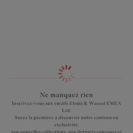
fait pas exception ! Dentelle stretch résistante et design à
Information & entretien
feuilles tropicales pour un look Sport-Luxe parfait.
Également dans la collection
Caractéristiques
La brassière est conçue dans une dentelle stretch
résistante présentant un design à feuilles tropicales
pour un look Sport-Luxe parfait
Bordure inférieure dotée d'un doux élastique à rabat
pour plus de confort tout au long de la journée
L’extérieur du bonnet est réalisé sans coutures
apparentes pour être porté comme un soutien-gorge T -
shirt
L'intérieur et le tissu du soutien-gorge Plunge
Ne manquez rien
s'inspirent du soutien-gorge Plunge à armatures
Inscrivez-vous aux emails Elomi & Wacoal EMEA
EL8900 Matilda pour une poitrine galbée, sculptée et
Ltd.
rehaussée
Soyez la première à découvrir notre contenu en
Intérieur Café Au Lait invisible sous les vêtements
exclusivité,
Dos doublé de Powernet pour plus de maintien
nos nouvelles collections, nos derniers concours et