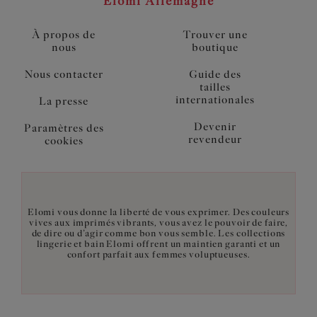
Elomi Allemagne
À propos de
Trouver une
nous
boutique
Nous contacter
Guide des
tailles
internationales
La presse
Devenir
Paramètres des
revendeur
cookies
Elomi vous donne la liberté de vous exprimer. Des couleurs
vives aux imprimés vibrants, vous avez le pouvoir de faire,
de dire ou d’agir comme bon vous semble. Les collections
lingerie et bain Elomi offrent un maintien garanti et un
confort parfait aux femmes voluptueuses.