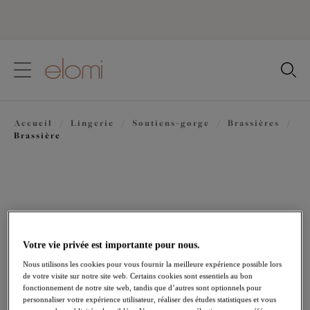
text.skipToContent
text.skipToNavigation
Fermer
Votre pays
Accueil
/
Lingerie
/
Soutiens-gorge
/
Brassières
/
Langue
Brassière
Votre vie privée est importante pour nous.
Nous utilisons les cookies pour vous fournir la meilleure expérience possible lors
de votre visite sur notre site web. Certains cookies sont essentiels au bon
fonctionnement de notre site web, tandis que d’autres sont optionnels pour
personnaliser votre expérience utilisateur, réaliser des études statistiques et vous