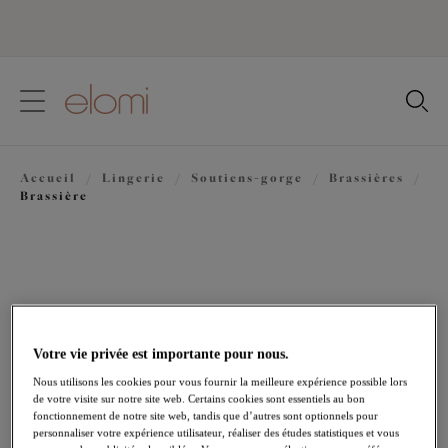
text.skipToContent
text.skipToNavigation
Fermer
Votre pays
Accueil
/
Lingerie
/
Soutiens-gorge
/
Brassières
/
Langue
Brassière
Votre vie privée est importante pour nous.
Nous utilisons les cookies pour vous fournir la meilleure expérience possible lors
de votre visite sur notre site web. Certains cookies sont essentiels au bon
fonctionnement de notre site web, tandis que d’autres sont optionnels pour
personnaliser votre expérience utilisateur, réaliser des études statistiques et vous