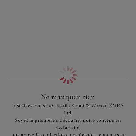
la collection Downtime est parfaite pour se prélasser le
Information & entretien
dimanche ou passer une belle nuit de sommeil grâce à son
maintien léger. Cette brassière conjugue confort et style
Également dans la collection
avec son tissu stretch renforcé et des panneaux latéraux
en powermesh pour projeter la poitrine vers l’avant et
éliminer les bosses sur les côtés. Complétez le look avec
le Shorty coordonné pour une sensation de liberté
absolue.
Caractéristiques
Bonnet 3 épaisseurs: épaisseur intérieure et extérieure
douce pour un confort optimal, et doublure cachée pour
un galbe parfait et un maintien garanti
Ne manquez rien
Conçu à partir du tissu TENCEL Modal Micro Air, qui
Inscrivez-vous aux emails Elomi & Wacoal EMEA
est respirant et confortable à porter, mélangé avec de
Ltd.
l’élasthanne pour une meilleure application
Soyez la première à découvrir notre contenu en
TENCEL™ Modal Micro Air est une fibre écodurable
exclusivité,
dérivée de sources naturelles de bois
nos nouvelles collections, nos derniers concours et