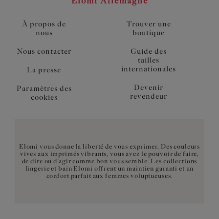
Elomi Allemagne
À propos de
Trouver une
nous
boutique
Nous contacter
Guide des
tailles
internationales
La presse
Devenir
Paramètres des
revendeur
cookies
Elomi vous donne la liberté de vous exprimer. Des couleurs
vives aux imprimés vibrants, vous avez le pouvoir de faire,
de dire ou d’agir comme bon vous semble. Les collections
lingerie et bain Elomi offrent un maintien garanti et un
confort parfait aux femmes voluptueuses.