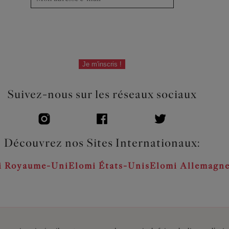
Je m'inscris !
Suivez-nous sur les réseaux sociaux
Découvrez nos Sites Internationaux:
i Royaume-Uni
Elomi États-Unis
Elomi Allemagn