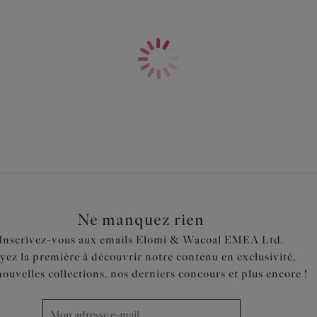
rester fraîche et au sec tout au 
Caractéristiques
Soutien-gorge d’allaitement à
Bonnets 3 pans dotés d'un renf
Haut bonnet en dentelle stret
Doux élastique à rabat sur les
Renfort interne en mousse tou
pendant l’allaitement
Agrafage à clip pour ouvrir et
main
Finition FERAN® ICE pour un 
Ne manquez rien
Code produit : EL4542BLK
Inscrivez-vous aux emails Elomi & Wacoal EMEA Ltd.
yez la première à découvrir notre contenu en exclusivité,
nouvelles collections, nos derniers concours et plus encore !