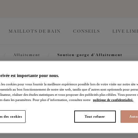
MAILLOTS DE BAIN
CONSEILS
LIVE LIM
/
Allaitement
/
Soutien-gorge d'Allaitement
Molly
privée est importante pour nous.
 les cookies pour vous fournir la meilleure expérience possible lors de votre visite sur notre site 
essentiels au bon fonctionnement de notre site web, tandis que d’autres sont optionnels pour perso
lisateur, réaliser des études statistiques et vous proposer des publicités plus ciblées. Vous pouvez
Soutien-gorge d'Allai
es dans les paramètres. Pour plus d’information, consultez notre
politique de confidentialité.
Black
s des cookies
Tout refuser
Autor