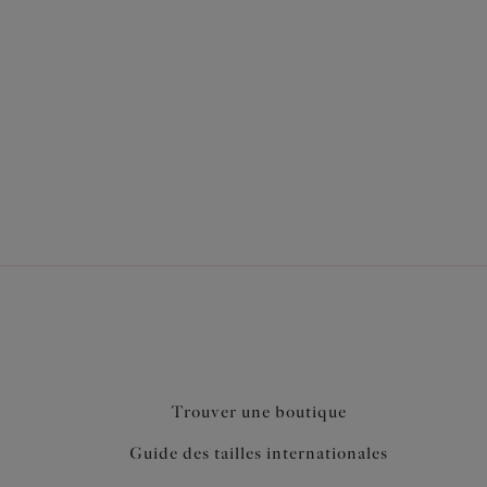
long de la journée.
 basque et armatures
ort latéral pour une poitrine galbée et rehaussée
ch pour une forme arrondie
 côtés pour plus de confort
t autour des bonnets pour un maintien garanti
 refermer facilement le soutien-gorge d'une seule
effet anti-humidité renforcé
Trouver une boutique
Guide des tailles internationales