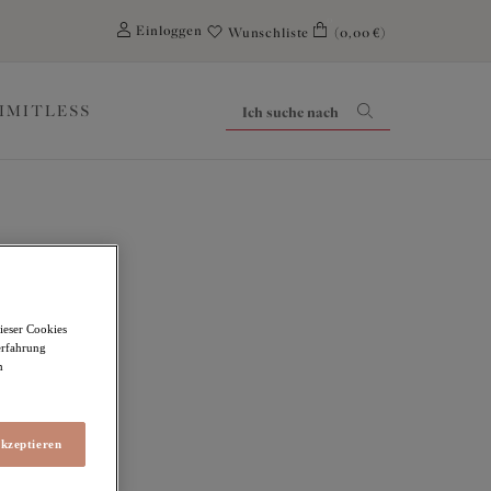
0
Einloggen
Wunschliste
(0,00 €)
LIMITLESS
ieser Cookies
erfahrung
m
akzeptieren