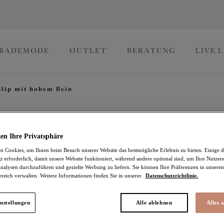
BADEMODE
OUTLET
BERATUNG
LIVE 
Slip mit hohem Bein
Teagan
en Ihre Privatsphäre
 Cookies, um Ihnen beim Besuch unserer Website das bestmögliche Erlebnis zu bieten. Einige d
t erforderlich, damit unsere Website funktioniert, während andere optional sind, um Ihre Nutzer
Slip mit hohem Bein
nalysen durchzuführen und gezielte Werbung zu liefern. Sie können Ihre Präferenzen in unsere
ereich verwalten. Weitere Informationen finden Sie in unserer
Datenschutzrichtlinie.
Cafe Au Lait
29,36 €
war 41,95 €
nstellungen
Alle ablehnen
Alles 