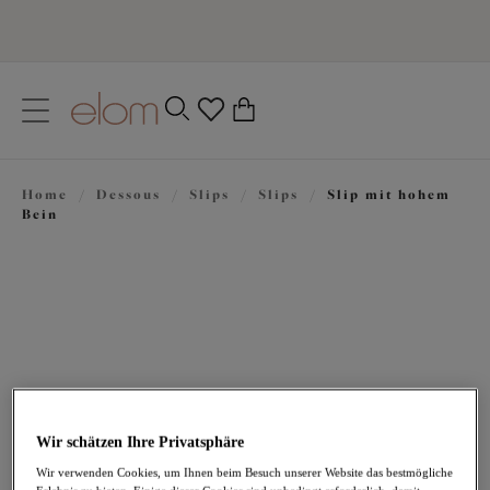
text.skipToContent
text.skipToNavigation
Schließen
0
Ihr Land
Home
/
Dessous
/
Slips
/
Slips
/
Slip mit hohem
Sprache
Bein
Wir schätzen Ihre Privatsphäre
41,95 €
Wir verwenden Cookies, um Ihnen beim Besuch unserer Website das bestmögliche