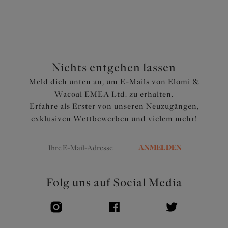
Präzise bedruckte, bestickte Einsätze auf der
Vorderseite, mit weichen Metallfäden verziert
Elastischer Bund in glatter Satinoptik
Eine niedliche Schleife ziert die Mitte des Bunds
Artikelnummer: EL302653ALM
Nichts entgehen lassen
Meld dich unten an, um E-Mails von Elomi &
Wacoal EMEA Ltd. zu erhalten.
Erfahre als Erster von unseren Neuzugängen,
exklusiven Wettbewerben und vielem mehr!
ANMELDEN
Folg uns auf Social Media