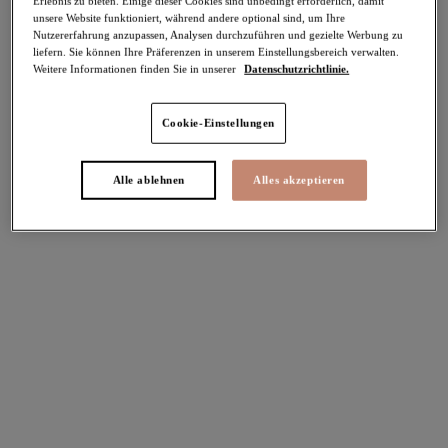
Erlebnis zu bieten. Einige dieser Cookies sind unbedingt erforderlich, damit
unsere Website funktioniert, während andere optional sind, um Ihre
Nutzererfahrung anzupassen, Analysen durchzuführen und gezielte Werbung zu
Teilen
liefern. Sie können Ihre Präferenzen in unserem Einstellungsbereich verwalten.
Weitere Informationen finden Sie in unserer
Datenschutzrichtlinie.
Cookie-Einstellungen
Select Sizing
intern. größen
Alle ablehnen
Alles akzeptieren
EU
UK
Größe auswählen
Körbchengröße auswählen
Lagerbestand
Bitte Größe auswählen
IN DEN WARENKORB