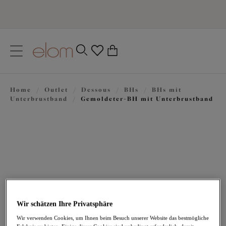
text.skipToContent
text.skipToNavigation
Schließen
0
Ihr Land
Home
/
Outlet
/
Dessous
/
BHs
/
BHs mit
Sprache
Unterbrustband
/
Gemoldeter-BH mit Unterbrustband
Wir schätzen Ihre Privatsphäre
37,47 €
war 74,95 €
Wir verwenden Cookies, um Ihnen beim Besuch unserer Website das bestmögliche