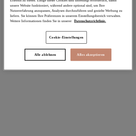
Erlebnis zu bieten. Einige dieser Cookies sind unbedingt erforderlich, damit
unsere Website funktioniert, während andere optional sind, um Ihre
-50%
Nutzererfahrung anzupassen, Analysen durchzuführen und gezielte Werbung zu
Teilen
liefern. Sie können Ihre Präferenzen in unserem Einstellungsbereich verwalten.
Weitere Informationen finden Sie in unserer
Datenschutzrichtlinie.
Cookie-Einstellungen
Select Sizing
intern. größen
Alle ablehnen
Alles akzeptieren
EU
UK
Größe auswählen
Körbchengröße auswählen
Lagerbestand
Bitte Größe auswählen
IN DEN WARENKORB