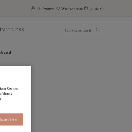
0
Einloggen
Wunschliste
(0,00 €)
LIMITLESS
tband
ieser Cookies
erfahrung
terbrustband
m
akzeptieren