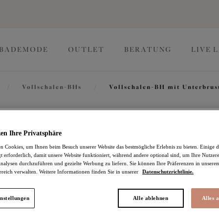
BADEMODE
OUTLET
BERATUNG
LIVE 
/
Vollschalen-BHs
/
Vollschalen-BH mit Unterbrus
Cate
en Ihre Privatsphäre
 Cookies, um Ihnen beim Besuch unserer Website das bestmögliche Erlebnis zu bieten. Einige d
t erforderlich, damit unsere Website funktioniert, während andere optional sind, um Ihre Nutzer
Vollschalen-BH mit Un
nalysen durchzuführen und gezielte Werbung zu liefern. Sie können Ihre Präferenzen in unsere
ereich verwalten. Weitere Informationen finden Sie in unserer
Datenschutzrichtlinie.
Pecan
42,66 €
war 60,95 €
nstellungen
Alle ablehnen
Alles 