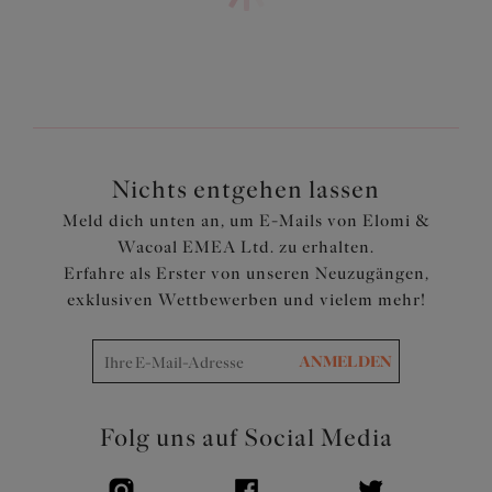
Eine transparente, flach bestickte Oberschale mit
schickem Bogendesign
Elastische Bordüre entlang des Ausschnitts für eine
bequeme Passform
Rückenteil aus Powernet für zusätzlichen Halt
Die Träger sind so positioniert, dass ein Abrutschen des
Trägers verhindert wird
Nichts entgehen lassen
Verziert mit einer hübschen Schleife
Meld dich unten an, um E-Mails von Elomi &
Artikelnummer: EL4030LAE
Wacoal EMEA Ltd. zu erhalten.
Erfahre als Erster von unseren Neuzugängen,
exklusiven Wettbewerben und vielem mehr!
ANMELDEN
Folg uns auf Social Media