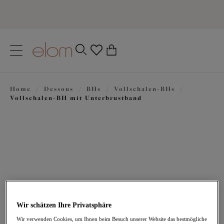
text.skipToContent
text.skipToNavigation
Schließen
0
Ihr Land
Home
/
Dessous
/
BHs
/
Vollschalen-BHs
/
Sprache
Vollschalen-BH mit Unterbrustband
Wir schätzen Ihre Privatsphäre
63,95 €
Wir verwenden Cookies, um Ihnen beim Besuch unserer Website das bestmögliche