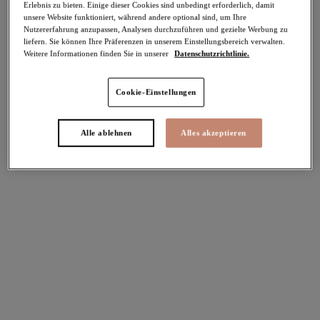
Erlebnis zu bieten. Einige dieser Cookies sind unbedingt erforderlich, damit
unsere Website funktioniert, während andere optional sind, um Ihre
Teilen
Nutzererfahrung anzupassen, Analysen durchzuführen und gezielte Werbung zu
liefern. Sie können Ihre Präferenzen in unserem Einstellungsbereich verwalten.
Weitere Informationen finden Sie in unserer
Datenschutzrichtlinie.
Cookie-Einstellungen
Alle ablehnen
Alles akzeptieren
Select Sizing
intern. größen
EU
UK
Größe auswählen
Körbchengröße auswählen
Lagerbestand
Bitte Größe auswählen