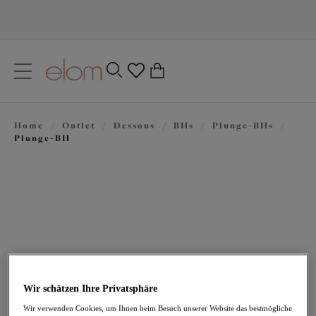
text.skipToContent
text.skipToNavigation
Schließen
0
Ihr Land
Home
/
Outlet
/
Dessous
/
BHs
/
Plunge-BHs
/
Sprache
Plunge-BH
Wir schätzen Ihre Privatsphäre
30,47 €
war 60,95 €
Wir verwenden Cookies, um Ihnen beim Besuch unserer Website das bestmögliche