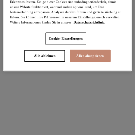
Erlebnis zu bieten. Einige dieser Cookies sind unbedingt erforderlich, damit
-50%
unsere Website funktioniert, während andere optional sind, um Ihre
Teilen
Nutzererfahrung anzupassen, Analysen durchzuführen und gezielte Werbung zu
liefern. Sie können Ihre Präferenzen in unserem Einstellungsbereich verwalten.
Weitere Informationen finden Sie in unserer
Datenschutzrichtlinie.
Cookie-Einstellungen
Alle ablehnen
Alles akzeptieren
Select Sizing
intern. größen
EU
UK
Größe auswählen
Körbchengröße auswählen
Lagerbestand
Bitte Größe auswählen