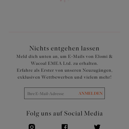
Elastischer Saum entlang des Ausschnitts für eine
bequeme Passform
Beweglicher J-Haken ermöglicht die Umwandlung zu
einem Ringerrücken
Feinheiten in Silber
Artikelnummer: EL8900IRS
Nichts entgehen lassen
Meld dich unten an, um E-Mails von Elomi &
Wacoal EMEA Ltd. zu erhalten.
Erfahre als Erster von unseren Neuzugängen,
exklusiven Wettbewerben und vielem mehr!
ANMELDEN
Folg uns auf Social Media