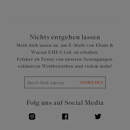
Schleife am Mittelsteg
Durch den beweglichen J-Haken können die Träger in
einem Ringerrücken umgewandelt werden
Artikelnummer: EL4380NAY
Nichts entgehen lassen
Meld dich unten an, um E-Mails von Elomi &
Wacoal EMEA Ltd. zu erhalten.
Erfahre als Erster von unseren Neuzugängen,
exklusiven Wettbewerben und vielem mehr!
ANMELDEN
Folg uns auf Social Media