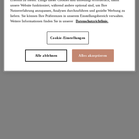
unsere Website funktioniert, während andere optional sind, um Ihre
-30%
Nutzererfahrung anzupassen, Analysen durchzuführen und gezielte Werbung zu
Teilen
liefern. Sie können Ihre Präferenzen in unserem Einstellungsbereich verwalten.
Weitere Informationen finden Sie in unserer
Datenschutzrichtlinie.
Cookie-Einstellungen
Select Sizing
intern. größen
Alle ablehnen
Alles akzeptieren
EU
UK
Größe auswählen
Körbchengröße auswählen
Lagerbestand
Bitte Größe auswählen
IN DEN WARENKORB