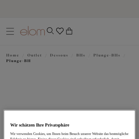
text.skipToContent
text.skipToNavigation
Schließen
0
Ihr Land
Home
/
Outlet
/
Dessous
/
BHs
/
Plunge-BHs
/
Sprache
Plunge-BH
Wir schätzen Ihre Privatsphäre
45,46 €
war 64,95 €
Wir verwenden Cookies, um Ihnen beim Besuch unserer Website das bestmögliche
Erlebnis zu bieten. Einige dieser Cookies sind unbedingt erforderlich, damit