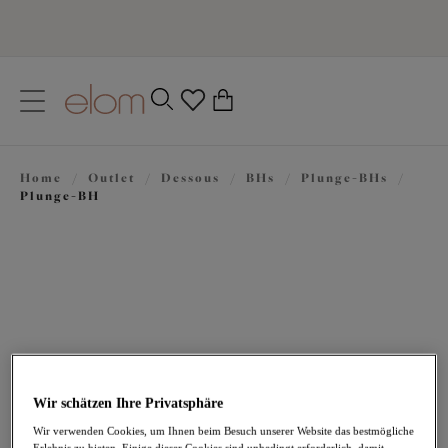
text.skipToContent
text.skipToNavigation
Schließen
0
Ihr Land
Home
/
Outlet
/
Dessous
/
BHs
/
Plunge-BHs
/
Sprache
Plunge-BH
Wir schätzen Ihre Privatsphäre
48,96 €
war 69,95 €
Wir verwenden Cookies, um Ihnen beim Besuch unserer Website das bestmögliche
Erlebnis zu bieten. Einige dieser Cookies sind unbedingt erforderlich, damit