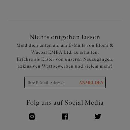
Schleifen auf der Apex sowie Mittelsteg
Beweglicher J-Haken ermöglicht die Umwandlung zu
einem Ringerrücken
Artikelnummer: EL4380BAK
Nichts entgehen lassen
Meld dich unten an, um E-Mails von Elomi &
Wacoal EMEA Ltd. zu erhalten.
Erfahre als Erster von unseren Neuzugängen,
exklusiven Wettbewerben und vielem mehr!
ANMELDEN
Folg uns auf Social Media