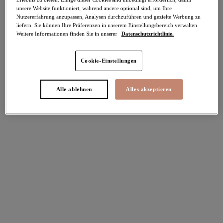
unsere Website funktioniert, während andere optional sind, um Ihre
-30%
Nutzererfahrung anzupassen, Analysen durchzuführen und gezielte Werbung zu
Teilen
liefern. Sie können Ihre Präferenzen in unserem Einstellungsbereich verwalten.
Weitere Informationen finden Sie in unserer
Datenschutzrichtlinie.
Cookie-Einstellungen
Select Sizing
intern. größen
Alle ablehnen
Alles akzeptieren
EU
UK
Größe auswählen
Körbchengröße auswählen
Lagerbestand
Bitte Größe auswählen
IN DEN WARENKORB