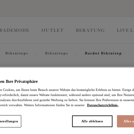
BADEMODE
OUTLET
BERATUNG
LIVE 
Bikinitops
/
Bikinitops
/
Bardot Bikinitop
Pebble C
en Ihre Privatsphäre
 Cookies, um Ihnen beim Besuch unserer Website das bestmögliche Erlebnis zu bieten. Einige d
t erforderlich, damit unsere Website funktioniert, während andere optional sind, um Ihre Nutzer
Bardot Bikinitop
nalysen durchzuführen und gezielte Werbung zu liefern. Sie können Ihre Präferenzen in unsere
ereich verwalten. Weitere Informationen finden Sie in unserer
Datenschutzrichtlinie.
Blue
21,58 €
war 71,95 €
nstellungen
Alle ablehnen
Alles 