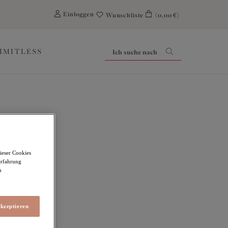
0
Einloggen
Wunschliste
(0,00 €)
LIMITLESS
ove
ieser Cookies
erfahrung
m
akzeptieren