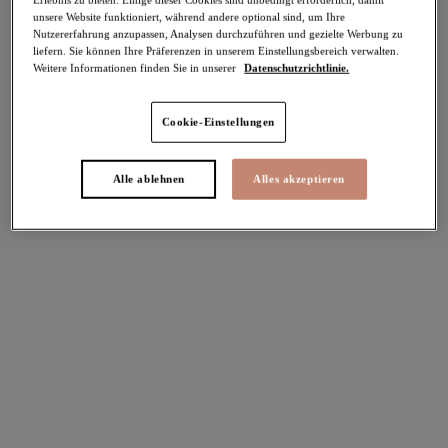
unsere Website funktioniert, während andere optional sind, um Ihre
-70%
Nutzererfahrung anzupassen, Analysen durchzuführen und gezielte Werbung zu
Teilen
liefern. Sie können Ihre Präferenzen in unserem Einstellungsbereich verwalten.
Weitere Informationen finden Sie in unserer
Datenschutzrichtlinie.
Cookie-Einstellungen
Select Sizing
intern. größen
Alle ablehnen
Alles akzeptieren
EU
UK
Größe auswählen
Körbchengröße auswählen
Lagerbestand
Bitte Größe auswählen
IN DEN WARENKORB