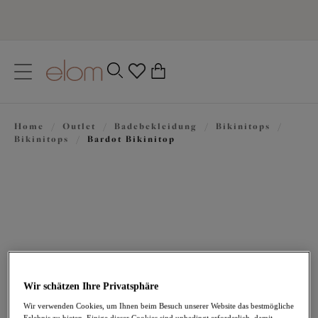
text.skipToContent
text.skipToNavigation
Schließen
0
Ihr Land
Home
/
Outlet
/
Badebekleidung
/
Bikinitops
/
Sprache
Bikinitops
/
Bardot Bikinitop
Wir schätzen Ihre Privatsphäre
20,98 €
war 69,95 €
Wir verwenden Cookies, um Ihnen beim Besuch unserer Website das bestmögliche
Erlebnis zu bieten. Einige dieser Cookies sind unbedingt erforderlich, damit