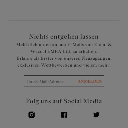
Stützung ausgekleidet
Aus einem federleichten Stoff mit Xtra Life LYCRA®
gefertigt
Verstellbare Träger
Nichts entgehen lassen
Artikelnummer: ES800306GYL
Meld dich unten an, um E-Mails von Elomi &
Wacoal EMEA Ltd. zu erhalten.
Erfahre als Erster von unseren Neuzugängen,
exklusiven Wettbewerben und vielem mehr!
ANMELDEN
Folg uns auf Social Media