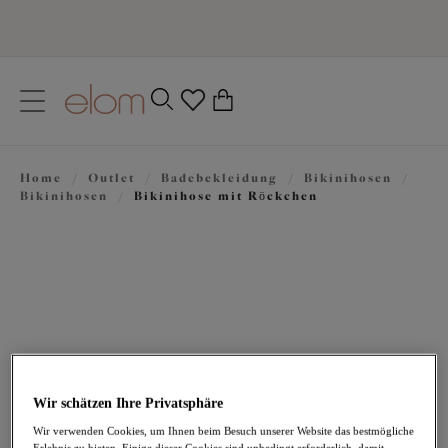
text.skipToContent
text.skipToNavigation
Schließen
0
Ihr Land
Home
/
Outlet
/
Badebekleidung
/
Bikinihosen
/
Sprache
Bikinihosen
/
Bikinihose mit Rӧckchen
Wir schätzen Ihre Privatsphäre
22,47 €
war 44,95 €
Wir verwenden Cookies, um Ihnen beim Besuch unserer Website das bestmögliche
Erlebnis zu bieten. Einige dieser Cookies sind unbedingt erforderlich, damit