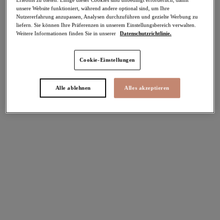
unsere Website funktioniert, während andere optional sind, um Ihre
-50%
Nutzererfahrung anzupassen, Analysen durchzuführen und gezielte Werbung zu
Teilen
liefern. Sie können Ihre Präferenzen in unserem Einstellungsbereich verwalten.
Weitere Informationen finden Sie in unserer
Datenschutzrichtlinie.
Cookie-Einstellungen
Select Sizing
intern. größen
Alle ablehnen
Alles akzeptieren
EU
UK
Größe auswählen
Körbchengröße auswählen
Lagerbestand
Bitte Größe auswählen
IN DEN WARENKORB