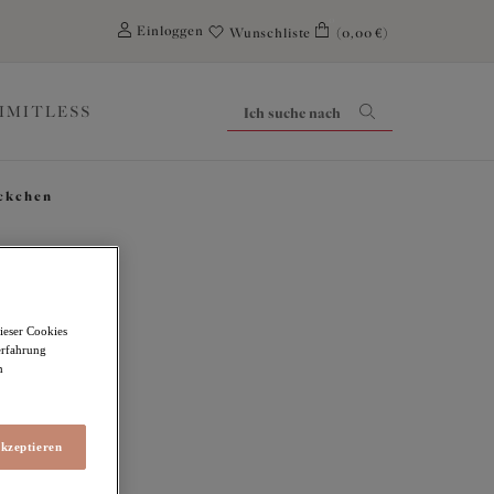
0
Einloggen
Wunschliste
(0,00 €)
LIMITLESS
ckchen
ieser Cookies
erfahrung
en
m
akzeptieren