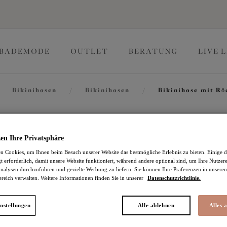
BADEMODE
OUTLET
BERATUNG
LIVE 
Bikinihosen
/
Bikinihosen
/
Bikinihose mit Rӧ
Bazaruto
en Ihre Privatsphäre
 Cookies, um Ihnen beim Besuch unserer Website das bestmögliche Erlebnis zu bieten. Einige d
t erforderlich, damit unsere Website funktioniert, während andere optional sind, um Ihre Nutzer
Bikinihose mit Rӧckch
nalysen durchzuführen und gezielte Werbung zu liefern. Sie können Ihre Präferenzen in unsere
ereich verwalten. Weitere Informationen finden Sie in unserer
Datenschutzrichtlinie.
Black
44,95 €
nstellungen
Alle ablehnen
Alles 