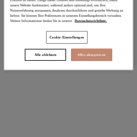
unsere Website funktioniert, während andere optional sind, um Ihre
-50%
Nutzererfahrung anzupassen, Analysen durchzuführen und gezielte Werbung zu
Teilen
liefern. Sie können Ihre Präferenzen in unserem Einstellungsbereich verwalten.
Weitere Informationen finden Sie in unserer
Datenschutzrichtlinie.
Cookie-Einstellungen
Select Sizing
intern. größen
Alle ablehnen
Alles akzeptieren
EU
UK
Größe auswählen
Körbchengröße auswählen
Lagerbestand
Bitte Größe auswählen
IN DEN WARENKORB