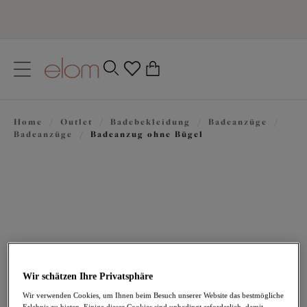
text.skipToContent
text.skipToNavigation
Schließen
0
Ihr Land
Home
/
Outlet
/
Badebekleidung
/
Badeanzüge
/
Sprache
Badeanzüge
/
Badeanzug ohne Bügel
Wir schätzen Ihre Privatsphäre
43,47 €
war 86,95 €
Wir verwenden Cookies, um Ihnen beim Besuch unserer Website das bestmögliche
Erlebnis zu bieten. Einige dieser Cookies sind unbedingt erforderlich, damit