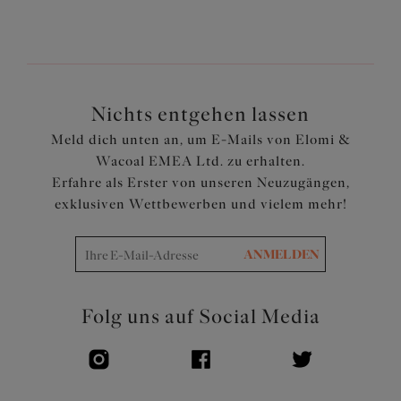
Unterbrustrahmen eingelassen
Cut-Out Detail am Mittelsteg mit Zierbändern
Clipverschluss auf der Rückseite mit einem
Tropfenausschnitt für einfaches Anziehen
Aus einem leichten Stoff mit LYCRA® XTRA LIFE ™
Nichts entgehen lassen
geschnitten
Meld dich unten an, um E-Mails von Elomi &
Verstellbare Träger
Wacoal EMEA Ltd. zu erhalten.
Artikelnummer: ES801143BLK
Erfahre als Erster von unseren Neuzugängen,
exklusiven Wettbewerben und vielem mehr!
ANMELDEN
Folg uns auf Social Media