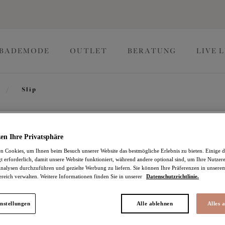
BADEMODE
OUTLET
BERATUNG
LIVE 
/
Slip
Morgan
en Ihre Privatsphäre
 Cookies, um Ihnen beim Besuch unserer Website das bestmögliche Erlebnis zu bieten. Einige d
t erforderlich, damit unsere Website funktioniert, während andere optional sind, um Ihre Nutzer
Slip
nalysen durchzuführen und gezielte Werbung zu liefern. Sie können Ihre Präferenzen in unsere
ereich verwalten. Weitere Informationen finden Sie in unserer
Datenschutzrichtlinie.
Toasted Almond
37,95 €
nstellungen
Alle ablehnen
Alles 