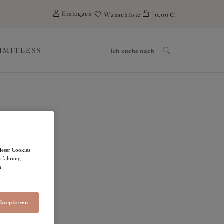
0
Einloggen
Wunschliste
(0,00 €)
LIMITLESS
ieser Cookies
erfahrung
m
akzeptieren