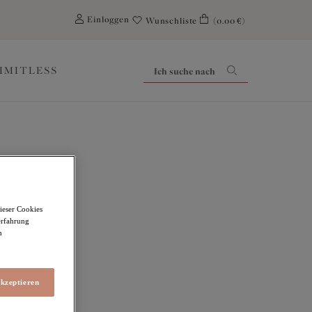
0
Einloggen
Wunschliste
(0.00 €)
LIMITLESS
ieser Cookies
erfahrung
m
akzeptieren