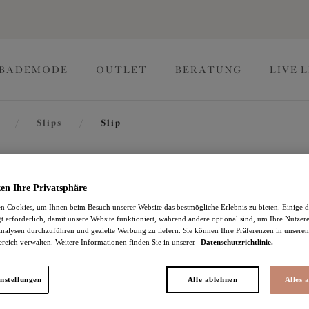
BADEMODE
OUTLET
BERATUNG
LIVE 
/
Slips
/
Slip
Matilda
en Ihre Privatsphäre
 Cookies, um Ihnen beim Besuch unserer Website das bestmögliche Erlebnis zu bieten. Einige d
t erforderlich, damit unsere Website funktioniert, während andere optional sind, um Ihre Nutzer
Slip
nalysen durchzuführen und gezielte Werbung zu liefern. Sie können Ihre Präferenzen in unsere
ereich verwalten. Weitere Informationen finden Sie in unserer
Datenschutzrichtlinie.
White
25,86 €
war 36,95 €
nstellungen
Alle ablehnen
Alles 