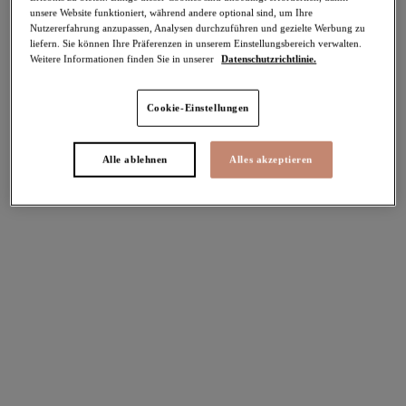
unsere Website funktioniert, während andere optional sind, um Ihre
Teilen
Nutzererfahrung anzupassen, Analysen durchzuführen und gezielte Werbung zu
liefern. Sie können Ihre Präferenzen in unserem Einstellungsbereich verwalten.
Weitere Informationen finden Sie in unserer
Datenschutzrichtlinie.
Cookie-Einstellungen
Select Sizing
intern. größen
EU
UK
Alle ablehnen
Alles akzeptieren
Größe auswählen
Körbchengröße auswählen
Lagerbestand
Bitte Größe auswählen
IN DEN WARENKORB