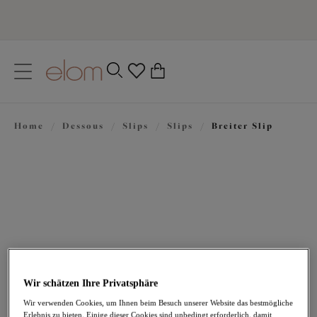
text.skipToContent
text.skipToNavigation
Schließen
0
Ihr Land
Home
/
Dessous
/
Slips
/
Slips
/
Breiter Slip
Sprache
36,95 €
Wir schätzen Ihre Privatsphäre
Wir verwenden Cookies, um Ihnen beim Besuch unserer Website das bestmögliche
Erlebnis zu bieten. Einige dieser Cookies sind unbedingt erforderlich, damit