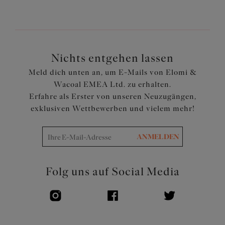
Spitze, die zwischen dem Futter und der durchsichtigen
Außenschicht eingearbeitet ist und für ein glattes, nicht
auffälliges Ergebnis mit subtiler, moderner Optik sorgt
Artikelnummer: EL302451BLK
Nichts entgehen lassen
Meld dich unten an, um E-Mails von Elomi &
Wacoal EMEA Ltd. zu erhalten.
Erfahre als Erster von unseren Neuzugängen,
exklusiven Wettbewerben und vielem mehr!
ANMELDEN
Folg uns auf Social Media