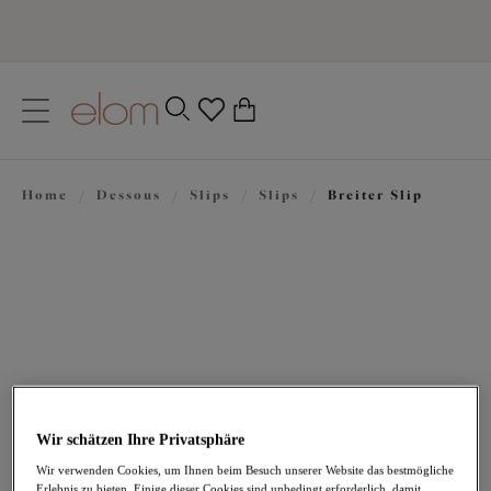
text.skipToContent
text.skipToNavigation
Schließen
0
Ihr Land
Home
/
Dessous
/
Slips
/
Slips
/
Breiter Slip
Sprache
31,95 €
Wir schätzen Ihre Privatsphäre
Wir verwenden Cookies, um Ihnen beim Besuch unserer Website das bestmögliche
Erlebnis zu bieten. Einige dieser Cookies sind unbedingt erforderlich, damit