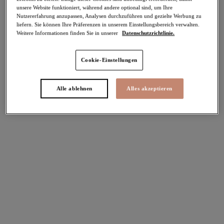
unsere Website funktioniert, während andere optional sind, um Ihre
Teilen
Nutzererfahrung anzupassen, Analysen durchzuführen und gezielte Werbung zu
liefern. Sie können Ihre Präferenzen in unserem Einstellungsbereich verwalten.
Weitere Informationen finden Sie in unserer
Datenschutzrichtlinie.
Cookie-Einstellungen
Select Sizing
intern. größen
EU
UK
Alle ablehnen
Alles akzeptieren
Größe auswählen
Körbchengröße auswählen
Lagerbestand
Bitte Größe auswählen
IN DEN WARENKORB