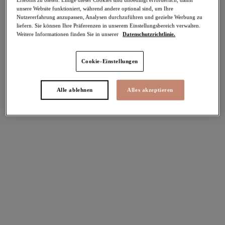
unsere Website funktioniert, während andere optional sind, um Ihre
Nutzererfahrung anzupassen, Analysen durchzuführen und gezielte Werbung zu
Teilen
liefern. Sie können Ihre Präferenzen in unserem Einstellungsbereich verwalten.
Weitere Informationen finden Sie in unserer
Datenschutzrichtlinie.
Cookie-Einstellungen
Select Sizing
intern. größen
Alle ablehnen
Alles akzeptieren
EU
UK
Größe auswählen
Körbchengröße auswählen
Lagerbestand
Bitte Größe auswählen
IN DEN WARENKORB