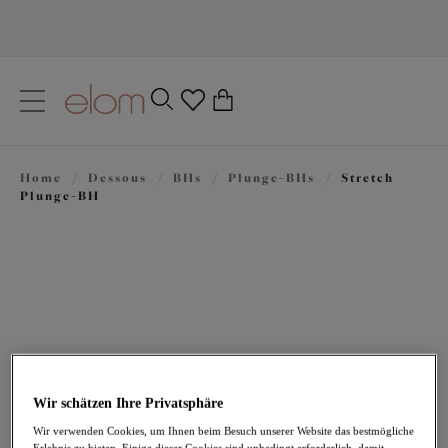
text.skipToContent
text.skipToNavigation
Schließen
0
Ihr Land
Home
/
Dessous
/
BHs
/
Plunge-BHs
/
Stretch
Sprache
Plunge-BH
Wir schätzen Ihre Privatsphäre
64,95 €
Wir verwenden Cookies, um Ihnen beim Besuch unserer Website das bestmögliche
Erlebnis zu bieten. Einige dieser Cookies sind unbedingt erforderlich, damit