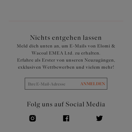
nach vorne gerichtete Brust
Durch den beweglichen J-Haken können die Träger in
einem Ringerrücken umgewandelt werden
Blumenspitze und kleine Schleife zieren den Mittelsteg
Nichts entgehen lassen
Artikelnummer: EL4382BLK
Meld dich unten an, um E-Mails von Elomi &
Wacoal EMEA Ltd. zu erhalten.
Erfahre als Erster von unseren Neuzugängen,
exklusiven Wettbewerben und vielem mehr!
ANMELDEN
Folg uns auf Social Media