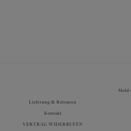
Plung
Black
58,95
Meld 
Lieferung & Retouren
Kontakt
VERTRAG WIDERRUFEN