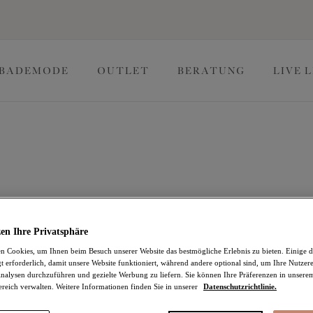
BADEMODE
OUTLET
BERATUNG
LIVE 
eile in Großen Größen
n in großen Größen bieten im Sommer optimalen Halt, von
Farben und tropischen Prints.
en Ihre Privatsphäre
 Cookies, um Ihnen beim Besuch unserer Website das bestmögliche Erlebnis zu bieten. Einige d
eanzüge in großen Größen
Bikinihosen
t erforderlich, damit unsere Website funktioniert, während andere optional sind, um Ihre Nutzer
nalysen durchzuführen und gezielte Werbung zu liefern. Sie können Ihre Präferenzen in unsere
ereich verwalten. Weitere Informationen finden Sie in unserer
Datenschutzrichtlinie.