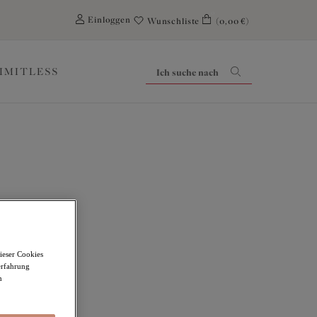
0
Einloggen
Wunschliste
(0,00 €)
LIMITLESS
ieser Cookies
erfahrung
m