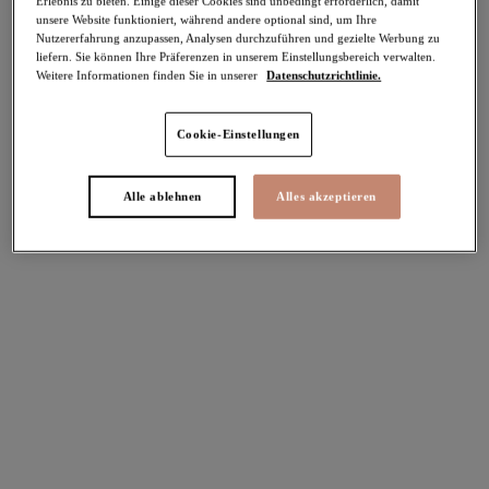
Erlebnis zu bieten. Einige dieser Cookies sind unbedingt erforderlich, damit
unsere Website funktioniert, während andere optional sind, um Ihre
Nutzererfahrung anzupassen, Analysen durchzuführen und gezielte Werbung zu
Teilen
liefern. Sie können Ihre Präferenzen in unserem Einstellungsbereich verwalten.
Weitere Informationen finden Sie in unserer
Datenschutzrichtlinie.
Cookie-Einstellungen
Select Sizing
intern. größen
Alle ablehnen
Alles akzeptieren
EU
UK
Größe auswählen
Körbchengröße auswählen
Lagerbestand
Bitte Größe auswählen
IN DEN WARENKORB