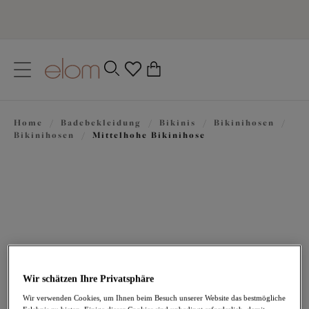
text.skipToContent
text.skipToNavigation
Schließen
0
Ihr Land
Home
/
Badebekleidung
/
Bikinis
/
Bikinihosen
/
Sprache
Bikinihosen
/
Mittelhohe Bikinihose
Wir schätzen Ihre Privatsphäre
36,95 €
Wir verwenden Cookies, um Ihnen beim Besuch unserer Website das bestmögliche