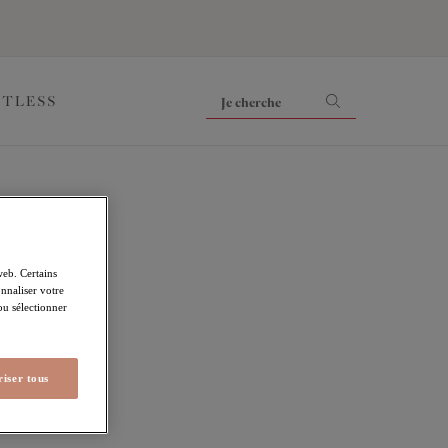
ITLESS
t
web. Certains
nnaliser votre
 ou sélectionner
iser tous