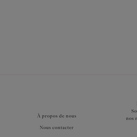
Également dans la collection
So
À propos de nous
nos 
Nous contacter