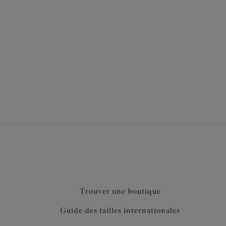
us l'un de nos bikinis, pour un galbe et un
our une finition lisse et une silhouette
effet amincissant et un ventre estompé
our le maintien
ook
Trouver une boutique
Guide des tailles internationales