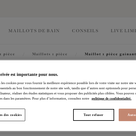
MAILLOTS DE BAIN
CONSEILS
LIVE LIM
1 pièce
/
Maillots 1 pièce
/
Maillot 1 pièce gainan
Essentials
privée est importante pour nous.
 les cookies pour vous fournir la meilleure expérience possible lors de votre visite sur notre site 
essentiels au bon fonctionnement de notre site web, tandis que d’autres sont optionnels pour perso
lisateur, réaliser des études statistiques et vous proposer des publicités plus ciblées. Vous pouvez
Maillot 1 pièce gainant
es dans les paramètres. Pour plus d’information, consultez notre
politique de confidentialité.
Black
s des cookies
Tout refuser
Autor