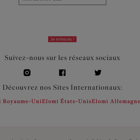
Je m'inscris !
Suivez-nous sur les réseaux sociaux
Découvrez nos Sites Internationaux:
i Royaume-Uni
Elomi États-Unis
Elomi Allemagn