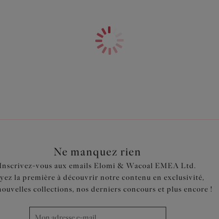
Moulé sans armature
Conçu pour être porté par-dess
maintien parfait
Bonnets moulés sans coutures p
parfaitement galbée
Panneau avant plissé pour un 
Tissu gainant très résistant p
Joli décolleté en V flatteur
Liserés blanc complètent le l
Code produit : ES7617BLK
Ne manquez rien
Inscrivez-vous aux emails Elomi & Wacoal EMEA Ltd.
yez la première à découvrir notre contenu en exclusivité,
nouvelles collections, nos derniers concours et plus encore !