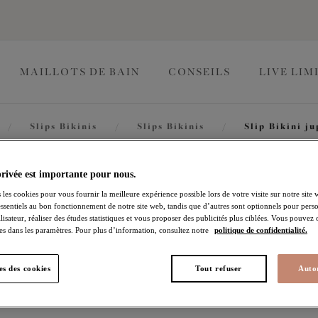
MAILLOTS DE BAIN
CONSEILS
LIVE LIM
/
Slips Bikinis
/
Slips Bikinis
/
Slip Bikini ju
Bazaruto
privée est importante pour nous.
 les cookies pour vous fournir la meilleure expérience possible lors de votre visite sur notre site 
essentiels au bon fonctionnement de notre site web, tandis que d’autres sont optionnels pour perso
lisateur, réaliser des études statistiques et vous proposer des publicités plus ciblées. Vous pouvez
Slip Bikini jupette
es dans les paramètres. Pour plus d’information, consultez notre
politique de confidentialité.
Sapphire
s des cookies
Tout refuser
Autor