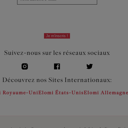
Je m'inscris !
Suivez-nous sur les réseaux sociaux
Découvrez nos Sites Internationaux:
i Royaume-Uni
Elomi États-Unis
Elomi Allemagn