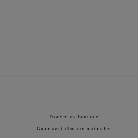
ssous de l’emplacement naturel
sur les côtés
rieur intégré opaque
Trouver une boutique
Guide des tailles internationales