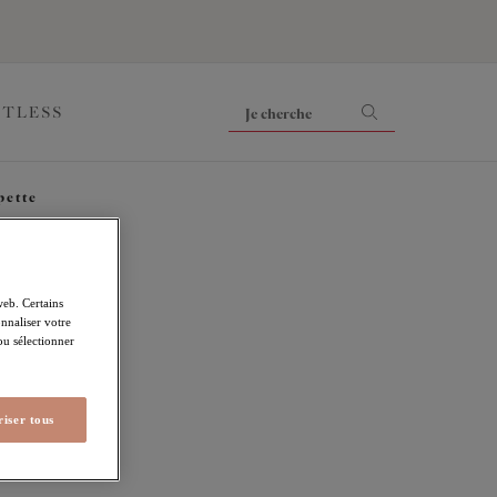
ITLESS
pette
web. Certains
nnaliser votre
 ou sélectionner
iser tous