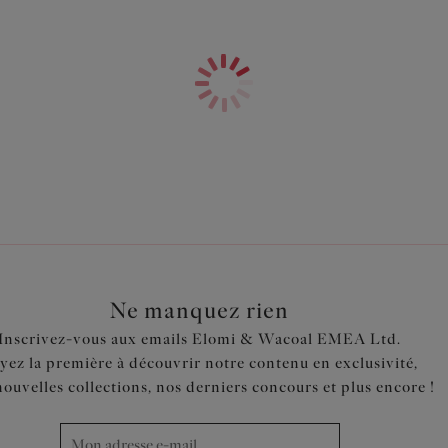
Niveau de la taille 2 cm en de
Jupe en crochet fixe ajustable 
Jupe en crochet avec slip inté
Code produit : ES800683SAR
Ne manquez rien
Inscrivez-vous aux emails Elomi & Wacoal EMEA Ltd.
yez la première à découvrir notre contenu en exclusivité,
nouvelles collections, nos derniers concours et plus encore !