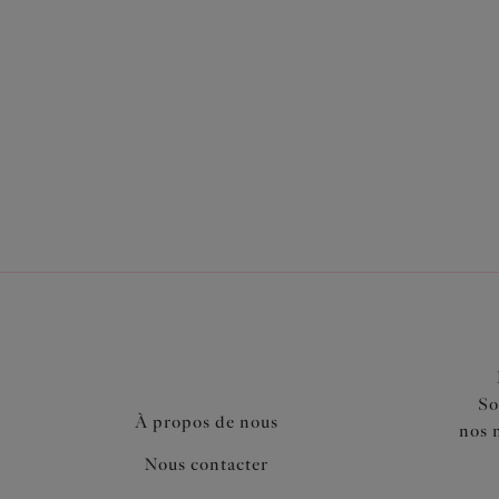
Également dans la collection
So
À propos de nous
nos 
Nous contacter