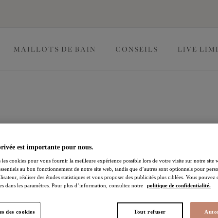
less
MAILLOTS DE BAIN
CONSEILS
LIVE LIM
ctualité Elomi
privée est importante pour nous.
 les cookies pour vous fournir la meilleure expérience possible lors de votre visite sur notre site 
essentiels au bon fonctionnement de notre site web, tandis que d’autres sont optionnels pour perso
lisateur, réaliser des études statistiques et vous proposer des publicités plus ciblées. Vous pouvez
es dans les paramètres. Pour plus d’information, consultez notre
politique de confidentialité.
s des cookies
Tout refuser
Autor