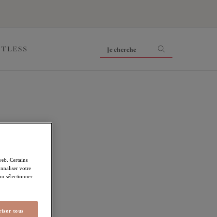
ITLESS
web. Certains
nnaliser votre
 ou sélectionner
iser tous