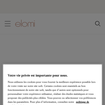
text.skipToContent
text.skipToNavigation
Fermer
Votre pays
Langue
Babydoll
Attirez l’attention avec un Babydoll Elomi. Conçu dans
des tissus transparents avec des remarquables détails
laçages, il vous offre un look somptueux.
Votre vie privée est importante pour nous.
Voir tout Lingerie
Guêpières
Nous utilisons les cookies pour vous fournir la meilleure expérience possible lors
Soutiens-gorge
Bas
de votre visite sur notre site web. Certains cookies sont essentiels au bon
fonctionnement de notre site web, tandis que d’autres sont optionnels pour
personnaliser votre expérience utilisateur, réaliser des études statistiques et vous
proposer des publicités plus ciblées. Vous pouvez ou sélectionner vos préférences
dans les paramètres. Pour plus d’information, consultez notre
politique de
Accueil
/
Lingerie
/
Guêpières & Babydolls
/