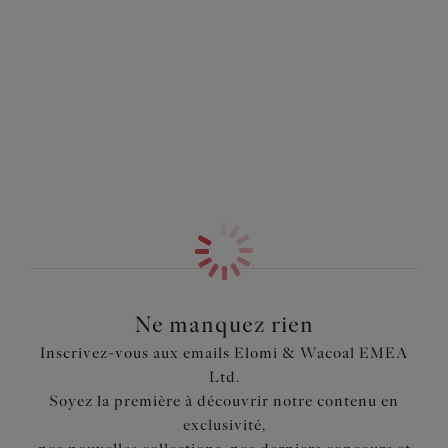
et au dos assurent une couverture parfaite et confortable,
Information & entretien
sans compromis sur le style. En outre, les panneaux de
broderie plate et abstraite aux motifs de baies et de
Également dans la collection
feuilles ajoutent cette petite touche d’élégance que l’on
recherche toutes au quotidien.
Caractéristiques
Maille stretch doublée à l’avant, sur les côtés et au dos
pour plus d’opacité
Panneaux latéraux avant ornés d'une broderie abstraite
de feuilles et de baies - point plat pour minimiser les
lignes apparentes sous les vêtements
Ne manquez rien
Code produit : EL302553CAT
Inscrivez-vous aux emails Elomi & Wacoal EMEA
Ltd.
Soyez la première à découvrir notre contenu en
exclusivité,