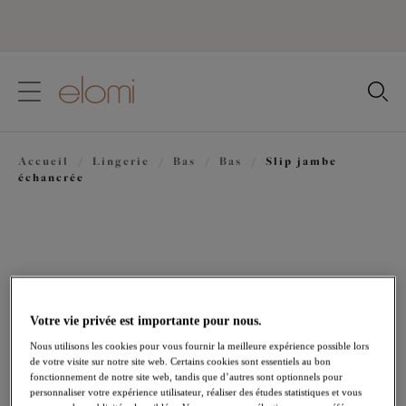
text.skipToContent
text.skipToNavigation
Fermer
Votre pays
Accueil
/
Lingerie
/
Bas
/
Bas
/
Slip jambe
Langue
échancrée
Votre vie privée est importante pour nous.
Nous utilisons les cookies pour vous fournir la meilleure expérience possible lors
de votre visite sur notre site web. Certains cookies sont essentiels au bon
fonctionnement de notre site web, tandis que d’autres sont optionnels pour
personnaliser votre expérience utilisateur, réaliser des études statistiques et vous