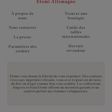
Elomi Allemagne
À propos de
Trouver une
nous
boutique
Nous contacter
Guide des
tailles
internationales
La presse
Devenir
Paramètres des
revendeur
cookies
Elomi vous donne la liberté de vous exprimer. Des couleurs
vives aux imprimés vibrants, vous avez le pouvoir de faire,
de dire ou d’agir comme bon vous semble. Les collections
lingerie et bain Elomi offrent un maintien garanti et un
confort parfait aux femmes voluptueuses.