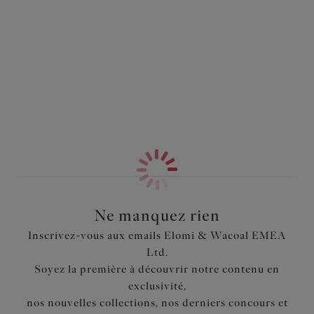
coutures vous offrent une finition lisse sous les
Information & entretien
vêtements. Disponible dans les tailles M à 4XL.
Également dans la collection
Caractéristiques
Coupe plus couvrante
Conçue dans un tissu composé de TENCEL™ Modal et
d’élasthanne
TENCEL™ Modal super doux respirant et confortable
Tissu et bordure élastique très souples, permettant une
double taille
Modal TENCEL™ est une fibre recyclée issue d’un
dérivé du bois
Technique de couture plate spéciale utilisant un fil extra
Ne manquez rien
doux pour fixer l’élastique sur les coutures, qui minimise
Inscrivez-vous aux emails Elomi & Wacoal EMEA
les lignes apparentes sous les tenues
Ltd.
Gousset doublé de coton
Soyez la première à découvrir notre contenu en
exclusivité,
Code produit : EL4565SAH
nos nouvelles collections, nos derniers concours et