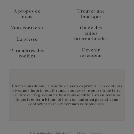
À propos de
Trouver une
nous
boutique
Nous contacter
Guide des
tailles
internationales
La presse
Devenir
Paramètres des
revendeur
cookies
Elomi vous donne la liberté de vous exprimer. Des couleurs
vives aux imprimés vibrants, vous avez le pouvoir de faire,
de dire ou d’agir comme bon vous semble. Les collections
lingerie et bain Elomi offrent un maintien garanti et un
confort parfait aux femmes voluptueuses.
Déclaration de confidentialité
Devenir revendeur