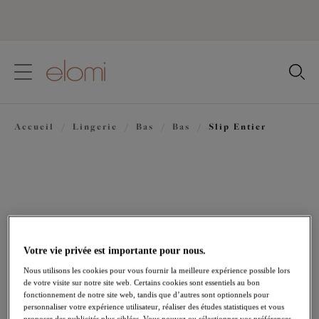
text.skipToContent
text.skipToNavigation
Fermer
Votre pays
Accueil
/
Lingerie
/
Bas
/
Bas
/
Slip Entier
Langue
Votre vie privée est importante pour nous.
Nous utilisons les cookies pour vous fournir la meilleure expérience possible lors
de votre visite sur notre site web. Certains cookies sont essentiels au bon
fonctionnement de notre site web, tandis que d’autres sont optionnels pour
personnaliser votre expérience utilisateur, réaliser des études statistiques et vous
Partager
proposer des publicités plus ciblées. Vous pouvez ou sélectionner vos préférences