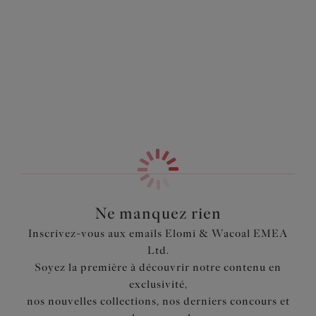
Information & entretien
vous offre une coupe couvrante en tailles M à 4XL.
Également dans la collection
Caractéristiques
Coupe couvrante
Panneaux en maille transparent et détails laçages
Devant doublé pour éviter la transparence
Dos en nylon élasthanne doux au toucher pour un effet
lisse contre la peau
Code produit : EL4358BLK
Ne manquez rien
Inscrivez-vous aux emails Elomi & Wacoal EMEA
Ltd.
Soyez la première à découvrir notre contenu en
exclusivité,
nos nouvelles collections, nos derniers concours et