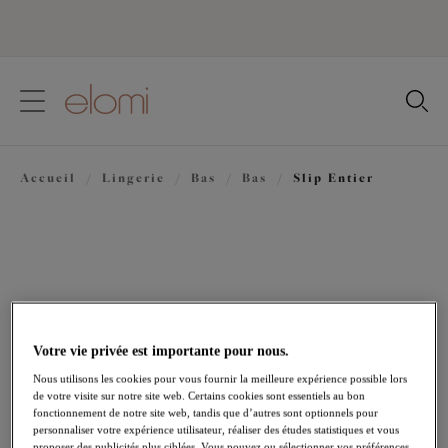
text.skipToContent
text.skipToNavigation
Fermer
Votre pays
Accueil
/
Lingerie
/
Bas
/
Bas
/
Slip Entier
Langue
Votre vie privée est importante pour nous.
Nous utilisons les cookies pour vous fournir la meilleure expérience possible lors
de votre visite sur notre site web. Certains cookies sont essentiels au bon
fonctionnement de notre site web, tandis que d’autres sont optionnels pour
personnaliser votre expérience utilisateur, réaliser des études statistiques et vous
Partager
proposer des publicités plus ciblées. Vous pouvez ou sélectionner vos préférences