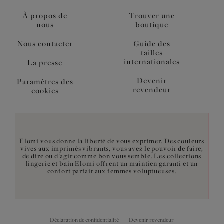
À propos de
Trouver une
nous
boutique
Nous contacter
Guide des
tailles
internationales
La presse
Devenir
Paramètres des
revendeur
cookies
Elomi vous donne la liberté de vous exprimer. Des couleurs
vives aux imprimés vibrants, vous avez le pouvoir de faire,
de dire ou d’agir comme bon vous semble. Les collections
lingerie et bain Elomi offrent un maintien garanti et un
confort parfait aux femmes voluptueuses.
Déclaration de confidentialité
Devenir revendeur