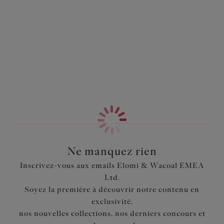
Information & entretien
finition lisse dans les tailles S à 4XL.
Également dans la collection
Caractéristiques
Broderie en forme de perles sur l’avant
Dos transparent
Devant doublé pour éviter la transparence
Code produit : EL8905ROE
Ne manquez rien
Inscrivez-vous aux emails Elomi & Wacoal EMEA
Ltd.
Soyez la première à découvrir notre contenu en
exclusivité,
nos nouvelles collections, nos derniers concours et