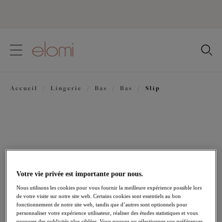
text.skipToContent
text.skipToNavigation
Fermer
Votre pays
Accueil
/
Lingerie
/
Bas
/
Bas
/
Slip
Langue
Votre vie privée est importante pour nous.
Nous utilisons les cookies pour vous fournir la meilleure expérience possible lors
de votre visite sur notre site web. Certains cookies sont essentiels au bon
fonctionnement de notre site web, tandis que d’autres sont optionnels pour
personnaliser votre expérience utilisateur, réaliser des études statistiques et vous
Partager
proposer des publicités plus ciblées. Vous pouvez ou sélectionner vos préférences