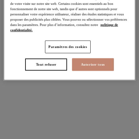
de votre visite sur notre site web. Certains cookies sont essentiels au bon
et imprimés en tailles de robe 42 au 54.
fonctionnement de notre site web, tandis que d’autres sont optionnels pour
personnaliser votre expérience utilisateur, réaliser des études statistiques et vous
proposer des publicités plus ciblées. Vous pouvez ou sélectionner vos préférences
dans les paramètres. Pour plus d’information, consultez notre
politique de
confidentialité.
Paramètres des cookies
Tout refuser
Autoriser tous
Option 2
Mix & Match
Elomi Swim vous offre une option Mix & Match 3 pièces afin de
personnaliser votre look. Choisissez votre
haut et votre bas de
bikini
, que vous pouvez ensuite associer à un
tankini
sans
armatures ou à notre tout nouveau
haut de plage
pour une
coupe plus ou moins couvrante.