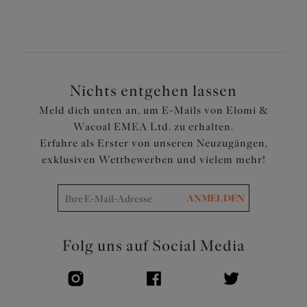
Der BH basiert auf unserem beliebten Matilda Plunge
BH (EL8900)
Der niedrige Mittelsteg sorgt für einen tiefen
Ausschnitt ohne Push-up
Dreiteilige Cups mit seitlicher Verstärkung für die nach
vorne gerichtete Formgebung, Stützung und Trennung
Nichts entgehen lassen
der Brust
Meld dich unten an, um E-Mails von Elomi &
Mit ineinandergreifender Metallverbindung und
Wacoal EMEA Ltd. zu erhalten.
auffälligen Riemchendetails auf der Vorderseite
Erfahre als Erster von unseren Neuzugängen,
Nur bei der Farbe CPT sind die glatten Gummizüge und
exklusiven Wettbewerben und vielem mehr!
Träger mit weichem Picot-Rand in Satinoptik gehalten
Artikelnummer: EL4350CBT
ANMELDEN
Folg uns auf Social Media