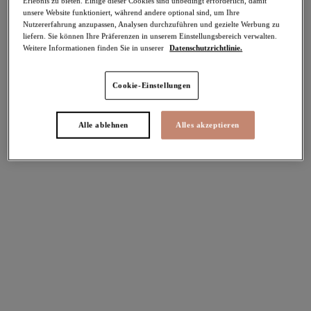
Erlebnis zu bieten. Einige dieser Cookies sind unbedingt erforderlich, damit
unsere Website funktioniert, während andere optional sind, um Ihre
-40%
Nutzererfahrung anzupassen, Analysen durchzuführen und gezielte Werbung zu
Teilen
liefern. Sie können Ihre Präferenzen in unserem Einstellungsbereich verwalten.
Weitere Informationen finden Sie in unserer
Datenschutzrichtlinie.
Cookie-Einstellungen
Select Sizing
intern. größen
Alle ablehnen
Alles akzeptieren
EU
UK
Größe auswählen
Körbchengröße auswählen
Lagerbestand
Bitte Größe auswählen
IN DEN WARENKORB