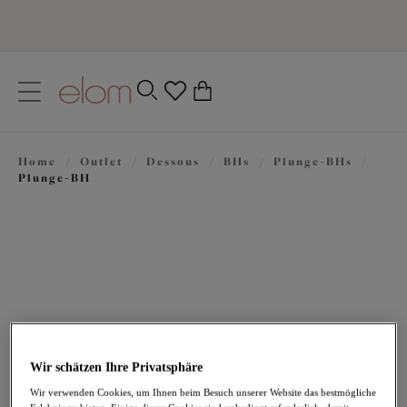
text.skipToContent
text.skipToNavigation
Schließen
0
Ihr Land
Home
/
Outlet
/
Dessous
/
BHs
/
Plunge-BHs
/
Sprache
Plunge-BH
Wir schätzen Ihre Privatsphäre
38,97 €
war 64,95 €
Wir verwenden Cookies, um Ihnen beim Besuch unserer Website das bestmögliche