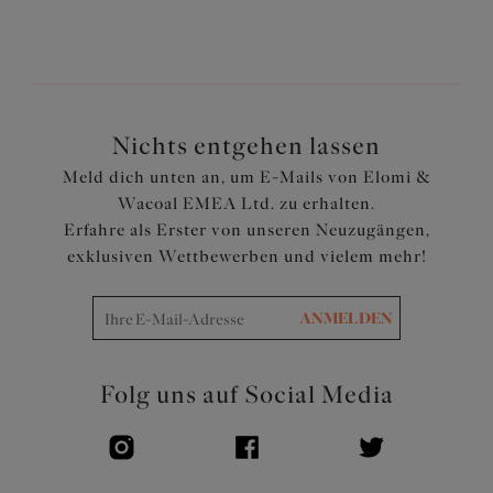
Basierend auf unserem wattierten Halbschalen-BH
Brianna (EL8081), jedoch mit festerem Schaumstoff für
noch mehr Lift und Unterstützung
Präzise bedrucktes, besticktes Körbchen mit weichen
Metallfäden und Abnähern, um die Körbchenkapazität
zu erhöhen
Nichts entgehen lassen
Die dreiteiligen Cups aus leichtem Schaumstoff haben
Meld dich unten an, um E-Mails von Elomi &
vertikale Nähte zum Anheben der Brust und sind am
Wacoal EMEA Ltd. zu erhalten.
Ausschnitt etwas tiefer geschnitten, um einen sanfteren
Erfahre als Erster von unseren Neuzugängen,
und verführerischen Look zu erzielen
exklusiven Wettbewerben und vielem mehr!
Gummibänder und Bügelsaum weisen eine glatte
Satinoptik auf, die für einen luxuriösen Look sorgt
Glatte Träger in Satinoptik mit Picot-Detail
ANMELDEN
Eine niedliche Schleife ziert den Mittelsteg
Artikelnummer: EL302615AZA
Folg uns auf Social Media