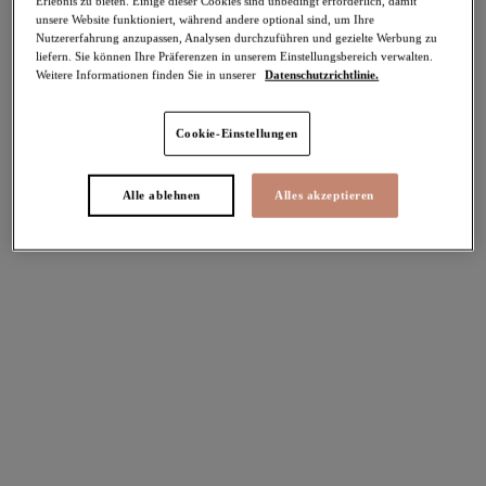
Erlebnis zu bieten. Einige dieser Cookies sind unbedingt erforderlich, damit
unsere Website funktioniert, während andere optional sind, um Ihre
-40%
Nutzererfahrung anzupassen, Analysen durchzuführen und gezielte Werbung zu
Teilen
liefern. Sie können Ihre Präferenzen in unserem Einstellungsbereich verwalten.
Weitere Informationen finden Sie in unserer
Datenschutzrichtlinie.
Cookie-Einstellungen
Select Sizing
intern. größen
Alle ablehnen
Alles akzeptieren
EU
UK
Größe auswählen
Körbchengröße auswählen
Lagerbestand
Bitte Größe auswählen
IN DEN WARENKORB