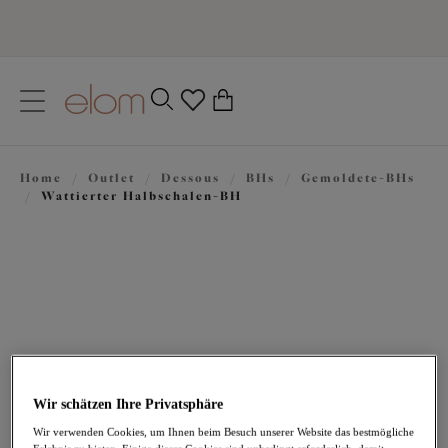
text.skipToContent
text.skipToNavigation
Schließen
0
Ihr Land
Home
/
Outlet
/
Dessous
/
BHs
/
Gemoldete-BHs
Sprache
/
Wattierter Halbschalen-BH
Wir schätzen Ihre Privatsphäre
44,97 €
war 74,95 €
Wir verwenden Cookies, um Ihnen beim Besuch unserer Website das bestmögliche