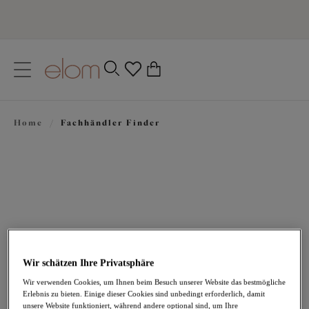
text.skipToContent
text.skipToNavigation
Schließen
0
Ihr Land
Home
/
Fachhändler Finder
Sprache
Finden Sie einen Fachhändler
Sie sind im Glück. Unsere Kollektionen sind in tausenden von
Geschäften weltweit erhältlich. Besuche einen unserer
Fachhändler und lassen Sie sich von einer Elomi-Fachberaterin
Wir schätzen Ihre Privatsphäre
beraten, die dafür sorgt, dass Sie atemberaubend aussehen und sich
Wir verwenden Cookies, um Ihnen beim Besuch unserer Website das bestmögliche
auch so fühlen. Um einen Fachhändler in Ihrer Nähe zu finden,
Erlebnis zu bieten. Einige dieser Cookies sind unbedingt erforderlich, damit
geben Sie einfach unten Ihre Adresse ein.
unsere Website funktioniert, während andere optional sind, um Ihre