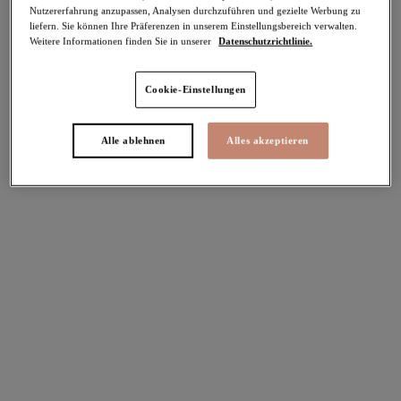
Nutzererfahrung anzupassen, Analysen durchzuführen und gezielte Werbung zu
liefern. Sie können Ihre Präferenzen in unserem Einstellungsbereich verwalten.
Um Ihren nächstgelegenen
Weitere Informationen finden Sie in unserer
Datenschutzrichtlinie.
Fachhändler zu finden, geben Sie
sowohl die Postleitzahl als auch den
Namen der Stadt oder des Landes ein.
Cookie-Einstellungen
SUCHEN
Alle ablehnen
Alles akzeptieren