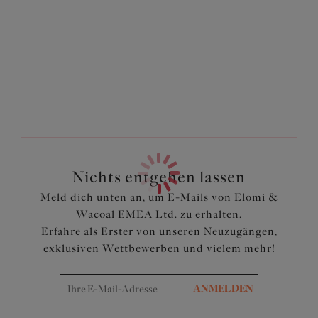
Merkmale und Vorteile
Taillenhoher Schnitt
Seitlich verstellbar für eine Auswahl an Abdeckung
Aus einem leichten, bedruckten Stoff mit LYCRA®
XTRA LIFE ™ geschnitten
Komplett gefüttert
Artikelnummer: ES801873AQA
Nichts entgehen lassen
Meld dich unten an, um E-Mails von Elomi &
Wacoal EMEA Ltd. zu erhalten.
Erfahre als Erster von unseren Neuzugängen,
exklusiven Wettbewerben und vielem mehr!
ANMELDEN