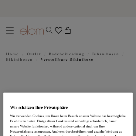
text.skipToContent
text.skipToNavigation
Schließen
0
Ihr Land
Home
/
Outlet
/
Badebekleidung
/
Bikinihosen
/
Sprache
Bikinihosen
/
Verstellbare Bikinihose
Wir schätzen Ihre Privatsphäre
Wir verwenden Cookies, um Ihnen beim Besuch unserer Website das bestmögliche
Erlebnis zu bieten. Einige dieser Cookies sind unbedingt erforderlich, damit
22,17 €
war 36,95 €
unsere Website funktioniert, während andere optional sind, um Ihre
Nutzererfahrung anzupassen, Analysen durchzuführen und gezielte Werbung zu