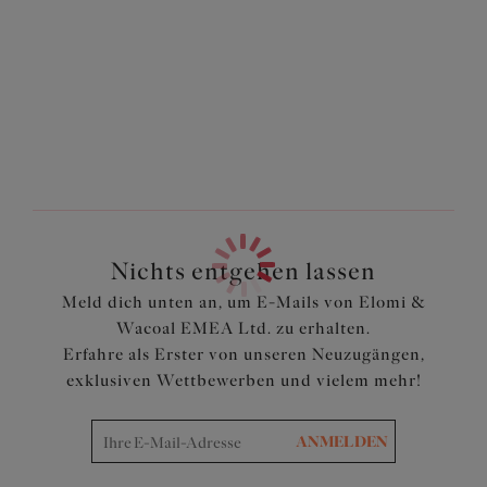
bedruckten Stoff mit LYCRA® XTRA LIFE™
geschnitten Taillenhoher Slip
Verstellbar an der Seite für viele
Abdeckungsmöglichkeiten
Komplett gefüttert
Artikelnummer: ES800973TEA
Nichts entgehen lassen
Meld dich unten an, um E-Mails von Elomi &
Wacoal EMEA Ltd. zu erhalten.
Erfahre als Erster von unseren Neuzugängen,
exklusiven Wettbewerben und vielem mehr!
ANMELDEN