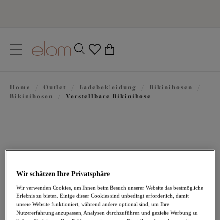
text.skipToContent
text.skipToNavigation
Schließen
0
Ihr Land
Home
/
Outlet
/
Badebekleidung
/
Bikinihosen
/
Sprache
Bikinihosen
/
Verstellbare Bikinihose
Wir schätzen Ihre Privatsphäre
Wir verwenden Cookies, um Ihnen beim Besuch unserer Website das bestmögliche
Erlebnis zu bieten. Einige dieser Cookies sind unbedingt erforderlich, damit
18,47 €
war 36,95 €
unsere Website funktioniert, während andere optional sind, um Ihre
Nutzererfahrung anzupassen, Analysen durchzuführen und gezielte Werbung zu