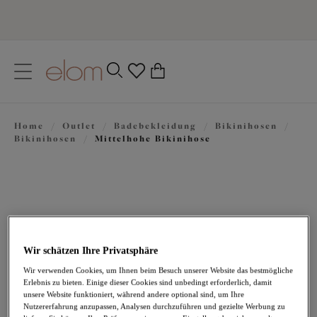
text.skipToContent
text.skipToNavigation
Schließen
0
Ihr Land
Home
/
Outlet
/
Badebekleidung
/
Bikinihosen
/
Sprache
Bikinihosen
/
Mittelhohe Bikinihose
Wir schätzen Ihre Privatsphäre
Wir verwenden Cookies, um Ihnen beim Besuch unserer Website das bestmögliche
Erlebnis zu bieten. Einige dieser Cookies sind unbedingt erforderlich, damit
11,08 €
war 36,95 €
unsere Website funktioniert, während andere optional sind, um Ihre
Nutzererfahrung anzupassen, Analysen durchzuführen und gezielte Werbung zu