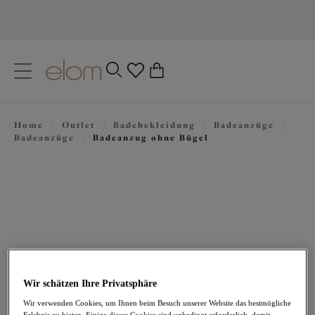
text.skipToContent
text.skipToNavigation
Schließen
0
Ihr Land
Home
/
Outlet
/
Badebekleidung
/
Badeanzüge
/
Sprache
Badeanzüge
/
Badeanzug ohne Bügel
Wir schätzen Ihre Privatsphäre
45,97 €
war 91,95 €
Wir verwenden Cookies, um Ihnen beim Besuch unserer Website das bestmögliche
Erlebnis zu bieten. Einige dieser Cookies sind unbedingt erforderlich, damit