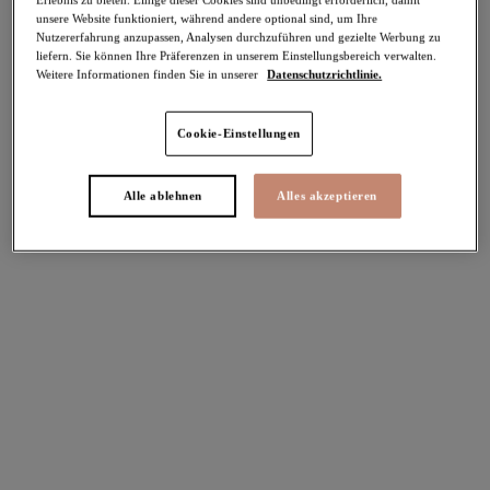
unsere Website funktioniert, während andere optional sind, um Ihre
-50%
Nutzererfahrung anzupassen, Analysen durchzuführen und gezielte Werbung zu
Teilen
liefern. Sie können Ihre Präferenzen in unserem Einstellungsbereich verwalten.
Weitere Informationen finden Sie in unserer
Datenschutzrichtlinie.
Cookie-Einstellungen
Select Sizing
intern. größen
Alle ablehnen
Alles akzeptieren
EU
UK
Größe auswählen
Körbchengröße auswählen
Lagerbestand
Bitte Größe auswählen
IN DEN WARENKORB