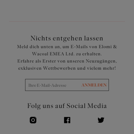
Cut-Out Detail am Mittelsteg mit Zierbändern
Clipverschluss auf der Rückseite mit einem
Tropfenausschnitt für einfaches Anziehen
Verstellbar an der Seite für viele
Abdeckungsmöglichkeiten
Nichts entgehen lassen
Aus Häkelstoff mit blickdichtem Futter geschnitten
Meld dich unten an, um E-Mails von Elomi &
Verstellbare Träger
Wacoal EMEA Ltd. zu erhalten.
Artikelnummer: ES800643SUT
Erfahre als Erster von unseren Neuzugängen,
exklusiven Wettbewerben und vielem mehr!
ANMELDEN
Folg uns auf Social Media