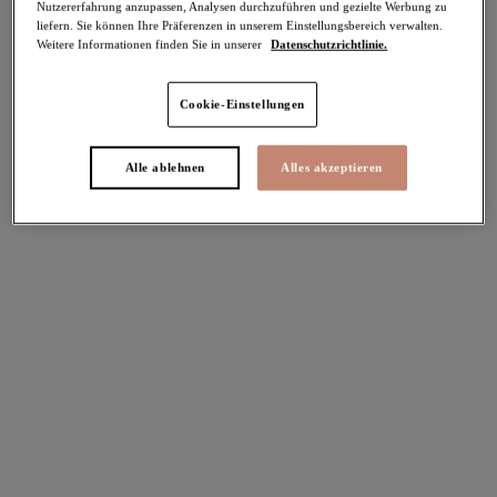
Nutzererfahrung anzupassen, Analysen durchzuführen und gezielte Werbung zu
liefern. Sie können Ihre Präferenzen in unserem Einstellungsbereich verwalten.
So angesagt!
Top-Kollektionen
Weitere Informationen finden Sie in unserer
Datenschutzrichtlinie.
Cookie-Einstellungen
Alle ablehnen
Alles akzeptieren
Elomi Bademode
Elomi Essentials
Tritt der Elomi-
Community bei