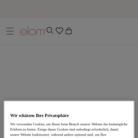
text.skipToContent
text.skipToNavigation
Schließen
0
Live Limitless
Ihr Land
Sprache
Erfahre alles über Elomi
Wir schätzen Ihre Privatsphäre
Wir verwenden Cookies, um Ihnen beim Besuch unserer Website das bestmögliche
Erlebnis zu bieten. Einige dieser Cookies sind unbedingt erforderlich, damit
unsere Website funktioniert, während andere optional sind, um Ihre