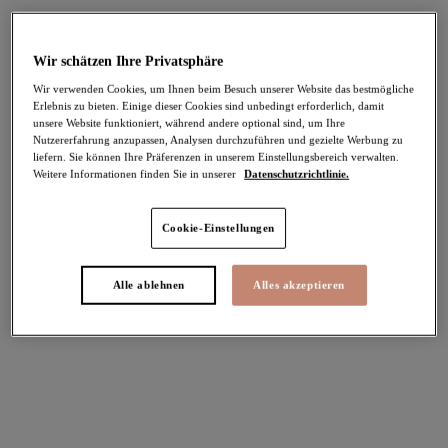
Wir schätzen Ihre Privatsphäre
Wir verwenden Cookies, um Ihnen beim Besuch unserer Website das bestmögliche
Erlebnis zu bieten. Einige dieser Cookies sind unbedingt erforderlich, damit
unsere Website funktioniert, während andere optional sind, um Ihre
Nutzererfahrung anzupassen, Analysen durchzuführen und gezielte Werbung zu
Cates Erdtöne
liefern. Sie können Ihre Präferenzen in unserem Einstellungsbereich verwalten.
Weitere Informationen finden Sie in unserer
Datenschutzrichtlinie.
Cookie-Einstellungen
Cate
Vollschalen-BH mit Unterbrustband
Alle ablehnen
Alles akzeptieren
White
63,95 €
Weitere Farben erhältlich